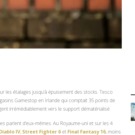
ur les étalages jusqu’à épuisement des stocks. Tesco
magasins Gamestop en Irlande qui comptait 35 points de
gent irrémédiablement vers le support dématérialisé.
fres parlent d’eux-mêmes. Au Royaume-uni et sur les 4
Diablo IV
,
Street Fighter 6
et
Final Fantasy 16
, moins