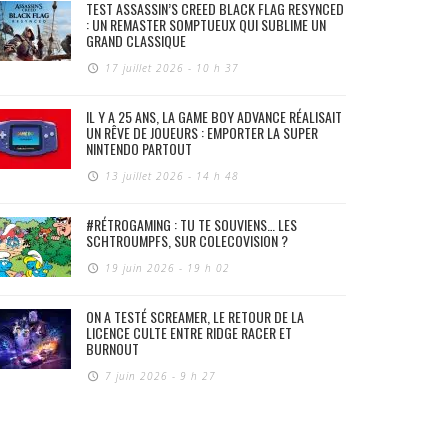
TEST ASSASSIN’S CREED BLACK FLAG RESYNCED
: UN REMASTER SOMPTUEUX QUI SUBLIME UN
GRAND CLASSIQUE
17 juillet 2026 - 10 h 37
IL Y A 25 ANS, LA GAME BOY ADVANCE RÉALISAIT
UN RÊVE DE JOUEURS : EMPORTER LA SUPER
NINTENDO PARTOUT
13 juillet 2026 - 14 h 48
#RÉTROGAMING : TU TE SOUVIENS… LES
SCHTROUMPFS, SUR COLECOVISION ?
19 juin 2026 - 19 h 02
ON A TESTÉ SCREAMER, LE RETOUR DE LA
LICENCE CULTE ENTRE RIDGE RACER ET
BURNOUT
7 juin 2026 - 9 h 27