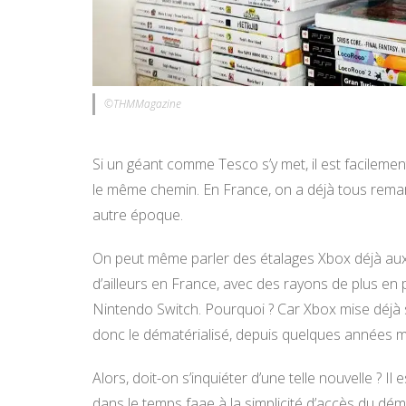
©THMMagazine
Si un géant comme Tesco s’y met, il est facileme
le même chemin. En France, on a déjà tous rema
autre époque.
On peut même parler des étalages Xbox déjà au
d’ailleurs en France, avec des rayons de plus en 
Nintendo Switch. Pourquoi ? Car Xbox mise déjà
donc le dématérialisé, depuis quelques années m
Alors, doit-on s’inquiéter d’une telle nouvelle ? Il
dans le temps faae à la simplicité d’accès du dém