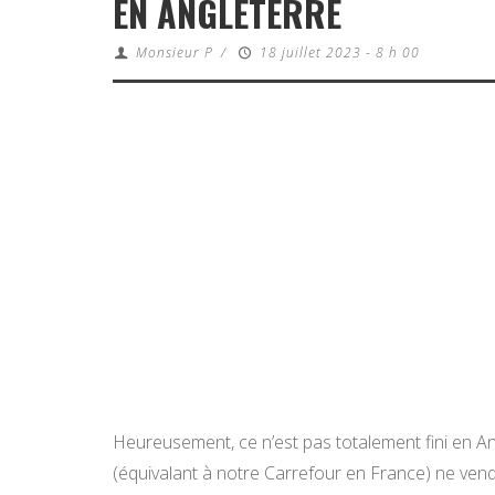
EN ANGLETERRE
Monsieur P
/
18 juillet 2023 - 8 h 00
Heureusement, ce n’est pas totalement fini en A
(équivalant à notre Carrefour en France) ne vendr