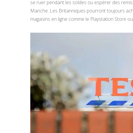
se ruer pendant les soldes ou espérer des remis
Manche. Les Britanniques pourront toujours ache
magasins en ligne comme le Playstation Store ou