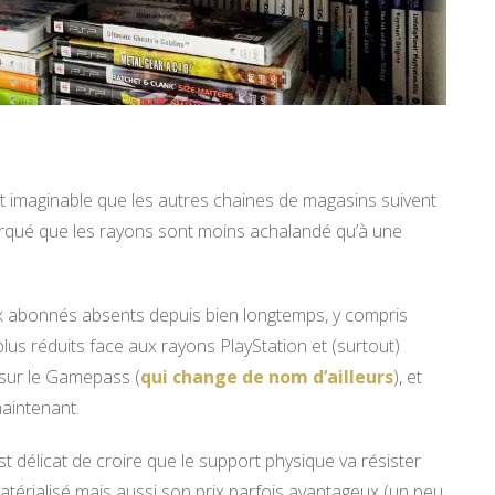
nt imaginable que les autres chaines de magasins suivent
rqué que les rayons sont moins achalandé qu’à une
x abonnés absents depuis bien longtemps, y compris
plus réduits face aux rayons PlayStation et (surtout)
 sur le Gamepass (
qui change de nom d’ailleurs
), et
aintenant.
 est délicat de croire que le support physique va résister
atérialisé mais aussi son prix parfois avantageux (un peu