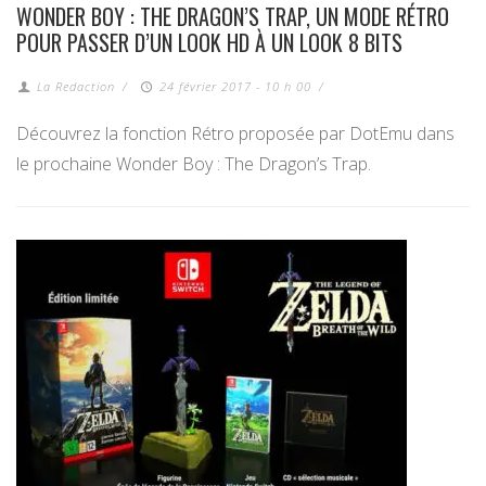
WONDER BOY : THE DRAGON’S TRAP, UN MODE RÉTRO
POUR PASSER D’UN LOOK HD À UN LOOK 8 BITS
La Redaction
/
24 février 2017 - 10 h 00
/
Découvrez la fonction Rétro proposée par DotEmu dans
le prochaine Wonder Boy : The Dragon’s Trap.