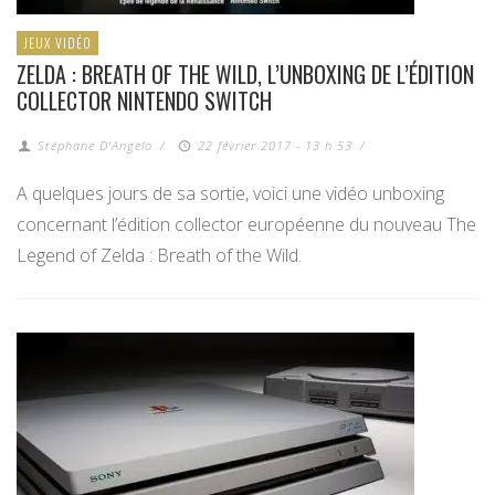
JEUX VIDÉO
ZELDA : BREATH OF THE WILD, L’UNBOXING DE L’ÉDITION
COLLECTOR NINTENDO SWITCH
Stéphane D'Angelo
/
22 février 2017 - 13 h 53
/
A quelques jours de sa sortie, voici une vidéo unboxing
concernant l’édition collector européenne du nouveau The
Legend of Zelda : Breath of the Wild.