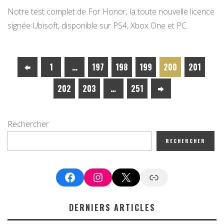
Notre test complet de For Honor, la toute nouvelle licence
signée Ubisoft, disponible sur PS4, Xbox One et PC.
1
…
197
198
199
200
201
202
203
…
251
Rechercher
RECHERCHER
Facebook
Instagram
X
Google News
DERNIERS ARTICLES