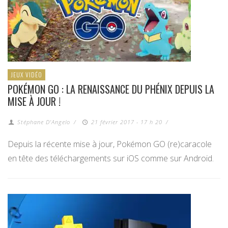
JEUX VIDÉO
POKÉMON GO : LA RENAISSANCE DU PHÉNIX DEPUIS LA
MISE À JOUR !
Stéphane D'Angelo
/
21 février 2017 - 17 h 20
/
Depuis la récente mise à jour, Pokémon GO (re)caracole
en tête des téléchargements sur iOS comme sur Android.