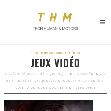
TOUS LES ARTICLES DANS LA CATÉGORIE
JEUX VIDÉO
L’actualité jeux vidéo, gaming, mais aussi l’analyse
de l’industrie, ses grosses annonces et ses salons.
Toute la panoplie pour être un geek averti.