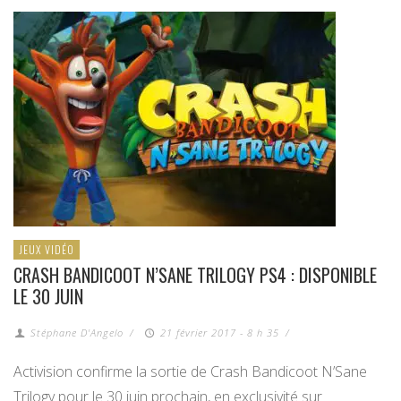
JEUX VIDÉO
CRASH BANDICOOT N’SANE TRILOGY PS4 : DISPONIBLE
LE 30 JUIN
Stéphane D'Angelo
/
21 février 2017 - 8 h 35
/
Activision confirme la sortie de Crash Bandicoot N’Sane
Trilogy pour le 30 juin prochain, en exclusivité sur