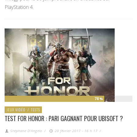
PlayStation 4.
78
%
JEUX VIDÉO
/
TESTS
TEST FOR HONOR : PARI GAGNANT POUR UBISOFT ?
Stéphane D'Angelo
/
20 février 2017 - 16 h 17
/