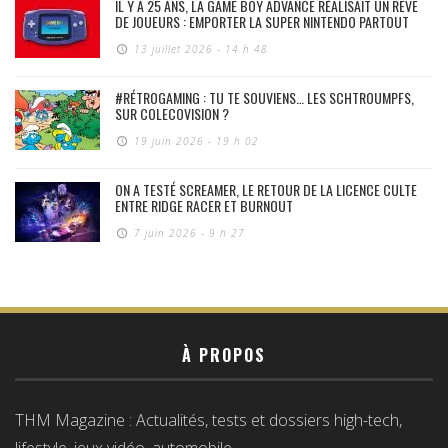
IL Y A 25 ANS, LA GAME BOY ADVANCE RÉALISAIT UN RÊVE
DE JOUEURS : EMPORTER LA SUPER NINTENDO PARTOUT
13 juillet 2026 - 14 h 48
#RÉTROGAMING : TU TE SOUVIENS… LES SCHTROUMPFS,
SUR COLECOVISION ?
19 juin 2026 - 19 h 02
ON A TESTÉ SCREAMER, LE RETOUR DE LA LICENCE CULTE
ENTRE RIDGE RACER ET BURNOUT
7 juin 2026 - 9 h 27
À PROPOS
THM Magazine : Actualités, tests et dossiers high-tech,