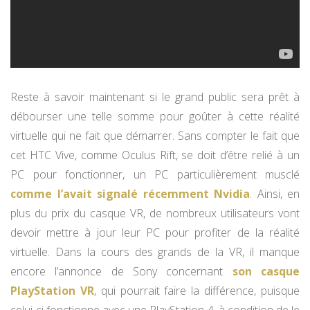
Reste à savoir maintenant si le grand public sera prêt à
débourser une telle somme pour goûter à cette réalité
virtuelle qui ne fait que démarrer. Sans compter le fait que
cet HTC Vive, comme Oculus Rift, se doit d’être relié à un
PC pour fonctionner, un PC particulièrement musclé
comme l’avait signalé récemment Nvidia
. Ainsi, en
plus du prix du casque VR, de nombreux utilisateurs vont
devoir mettre à jour leur PC pour profiter de la réalité
virtuelle. Dans la cours des grands de la VR, il manque
encore l’annonce de Sony concernant
son casque
PlayStation VR
, qui pourrait faire la différence, puisque