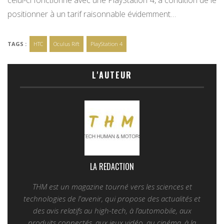
celui-ci fonctionne avec une PlayStation 4, à condition de le
positionner à un tarif raisonnable évidemment…
TAGS :
HTC
Oculus Rift
PlayStation 4
L'AUTEUR
LA REDACTION
THM est un magazine tourné vers les sciences et
technologies de l'avenir, qui propose des actualités et
des avis relatifs au high-tech, à l’automobile, aux
produits connectés, aux jeux vidéo, au cinéma, à la