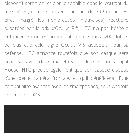
dispositif serait bel et bien disponible dans le courant du
mois d’avril, comme convenu, au tarif de 799 dollars. En
effet, malgré les nombreuses (mauvaises) réactions
suscitées par le prix d’Oculus Rift, HTC n’a pas hésité à
enfoncer le clou, en proposant son casque à 200 dollars
de plus que celui signé Oculus VR/Facebook. Pour sa
défense, HTC annonce toutefois que son casque sera
proposé avec deux manettes et deux stations Light
House. HTC précise également que son casque dispose
d’une petite caméra frontale, et qu’il bénéficiera d’une
compatibilité avancée avec les smartphones, sous Android
comme sous iOS.