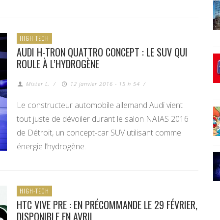
HIGH-TECH
AUDI H-TRON QUATTRO CONCEPT : LE SUV QUI
ROULE À L’HYDROGÈNE
Mister L.
/
12 janvier 2016 - 15 h 54
/
Le constructeur automobile allemand Audi vient
tout juste de dévoiler durant le salon NAIAS 2016
de Détroit, un concept-car SUV utilisant comme
énergie l’hydrogène.
HIGH-TECH
HTC VIVE PRE : EN PRÉCOMMANDE LE 29 FÉVRIER,
DISPONIBLE EN AVRIL