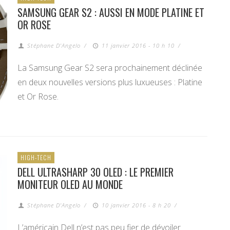
SAMSUNG GEAR S2 : AUSSI EN MODE PLATINE ET
OR ROSE
Stéphane D'Angelo
/
11 janvier 2016 - 10 h 10
/
La Samsung Gear S2 sera prochainement déclinée
en deux nouvelles versions plus luxueuses : Platine
et Or Rose.
HIGH-TECH
DELL ULTRASHARP 30 OLED : LE PREMIER
MONITEUR OLED AU MONDE
Stéphane D'Angelo
/
10 janvier 2016 - 8 h 20
/
L’américain Dell n’est pas peu fier de dévoiler