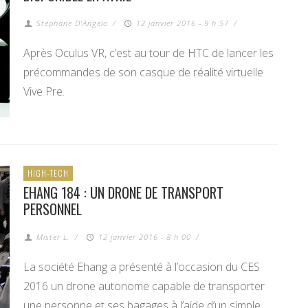
Stéphane D'Angelo
/
12 janvier 2016 - 9 h 57
/
Après Oculus VR, c’est au tour de HTC de lancer les
précommandes de son casque de réalité virtuelle
Vive Pre.
HIGH-TECH
EHANG 184 : UN DRONE DE TRANSPORT
PERSONNEL
Mister L.
/
12 janvier 2016 - 8 h 00
/
La société Ehang a présenté à l’occasion du CES
2016 un drone autonome capable de transporter
une personne et ses bagages à l’aide d’un simple