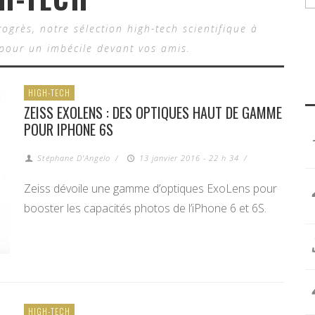
ogrès, notre sélection high-tech scientifique à
 pour un imbécile devant vos amis.
HIGH-TECH
ZEISS EXOLENS : DES OPTIQUES HAUT DE GAMME
POUR IPHONE 6S
Stéphane D'Angelo
/
13 janvier 2016 - 22 h 34
/
Zeiss dévoile une gamme d’optiques ExoLens pour
booster les capacités photos de l’iPhone 6 et 6S.
HIGH-TECH