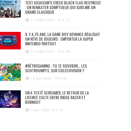
TEST ASSASSIN’S CREED BLACK FLAG RESYNCED
: UN REMASTER SOMPTUEUX QUI SUBLIME UN
GRAND CLASSIQUE
17 juillet 2026 - 10 h 37
IL Y A 25 ANS, LA GAME BOY ADVANCE RÉALISAIT
UN RÊVE DE JOUEURS : EMPORTER LA SUPER
NINTENDO PARTOUT
13 juillet 2026 - 14 h 48
#RÉTROGAMING : TU TE SOUVIENS… LES
SCHTROUMPFS, SUR COLECOVISION ?
19 juin 2026 - 19 h 02
ON A TESTÉ SCREAMER, LE RETOUR DE LA
LICENCE CULTE ENTRE RIDGE RACER ET
BURNOUT
7 juin 2026 - 9 h 27