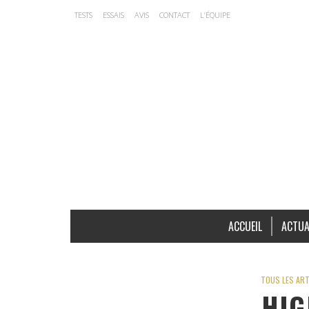
TESTS
ESSAIS
AVIS
CONTACT
L’ÉQUIPE
ACCUEIL
ACTUA
TOUS LES ART
HIG