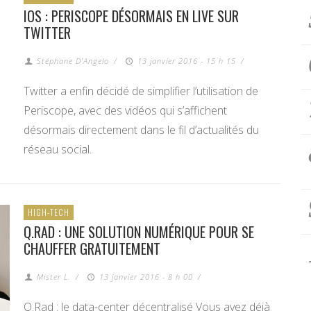
IOS : PERISCOPE DÉSORMAIS EN LIVE SUR
TWITTER
Stéphane D'Angelo
/
13 janvier 2016 - 15 h 15
/
Twitter a enfin décidé de simplifier l’utilisation de
Periscope, avec des vidéos qui s’affichent
désormais directement dans le fil d’actualités du
réseau social.
HIGH-TECH
Q.RAD : UNE SOLUTION NUMÉRIQUE POUR SE
CHAUFFER GRATUITEMENT
Mister L.
/
13 janvier 2016 - 8 h 00
/
Q.Rad : le data-center décentralisé Vous avez déjà