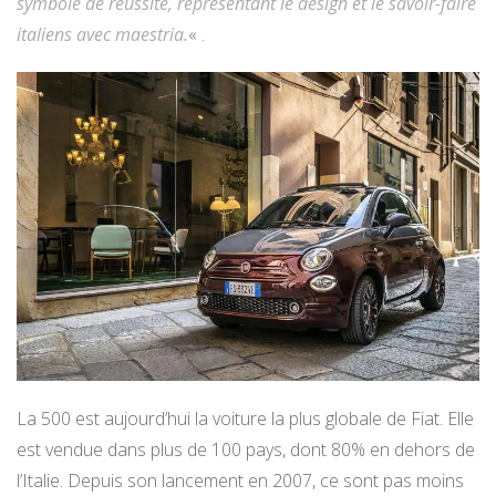
symbole de réussite, représentant le design et le savoir-faire
italiens avec maestria.
« .
La 500 est aujourd’hui la voiture la plus globale de Fiat. Elle
est vendue dans plus de 100 pays, dont 80% en dehors de
l’Italie. Depuis son lancement en 2007, ce sont pas moins