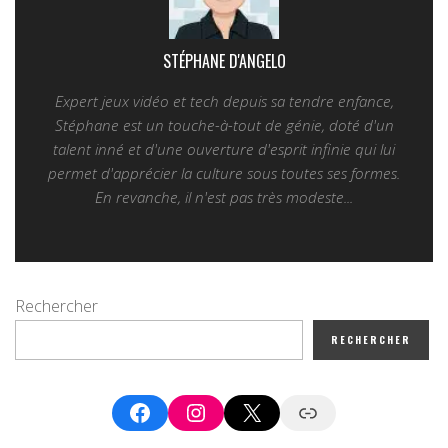
STÉPHANE D'ANGELO
Expert jeux vidéo et tech depuis sa tendre enfance,
Stéphane est un touche-à-tout de génie, doté d'un
talent inné et d'une ouverture d'esprit infinie qui lui
permet d'apprécier la culture sous toutes ses formes.
En revanche, il n'est pas très modeste...
Rechercher
RECHERCHER
Facebook
Instagram
X
Google News