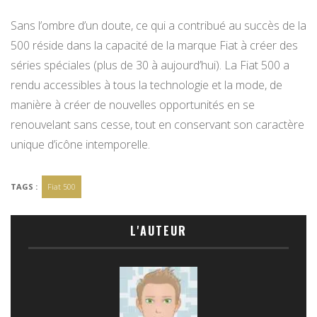
Sans l’ombre d’un doute, ce qui a contribué au succès de la
500 réside dans la capacité de la marque Fiat à créer des
séries spéciales (plus de 30 à aujourd’hui). La Fiat 500 a
rendu accessibles à tous la technologie et la mode, de
manière à créer de nouvelles opportunités en se
renouvelant sans cesse, tout en conservant son caractère
unique d’icône intemporelle.
TAGS :
Fiat 500
L'AUTEUR