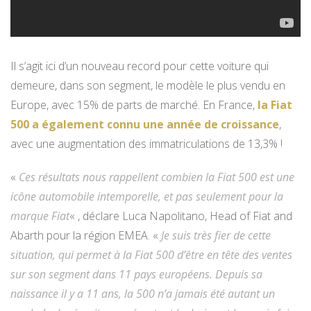
Il s’agit ici d’un nouveau record pour cette voiture qui
demeure, dans son segment, le modèle le plus vendu en
Europe, avec 15% de parts de marché. En France,
la Fiat
500 a également connu une année de croissance
,
avec une augmentation des immatriculations de 13,3% !
«
Ces résultats nous rappellent combien la Fiat 500 est une
icône automobile intemporelle, et pas seulement pour la
marque Fiat
« , déclare Luca Napolitano, Head of Fiat and
Abarth pour la région EMEA. «
Je suis très fier de cette
situation, qui permet à la Fiat 500 d’être en tête des ventes
sur son segment dans 11 pays européens. Depuis sa
naissance il y a 11 ans, la 500 n’a jamais été autant un