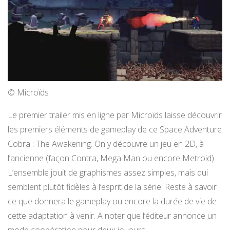
© Microïds
Le premier trailer mis en ligne par Microïds laisse découvrir
les premiers éléments de gameplay de ce Space Adventure
Cobra : The Awakening. On y découvre un jeu en 2D, à
l’ancienne (façon Contra, Mega Man ou encore Metroid).
L’ensemble jouit de graphismes assez simples, mais qui
semblent plutôt fidèles à l’esprit de la série. Reste à savoir
ce que donnera le gameplay ou encore la durée de vie de
cette adaptation à venir. A noter que l’éditeur annonce un
mode coopération pour deux joueurs.