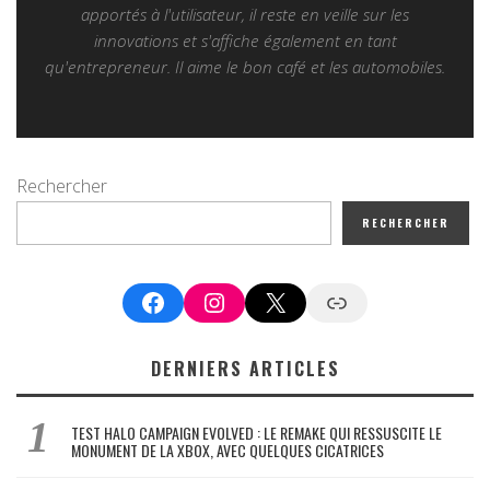
apportés à l'utilisateur, il reste en veille sur les
innovations et s'affiche également en tant
qu'entrepreneur. Il aime le bon café et les automobiles.
Rechercher
RECHERCHER
Facebook
Instagram
X
Google News
DERNIERS ARTICLES
TEST HALO CAMPAIGN EVOLVED : LE REMAKE QUI RESSUSCITE LE
MONUMENT DE LA XBOX, AVEC QUELQUES CICATRICES