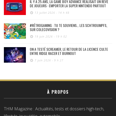
IL Y A 25 ANS, LA GAME BOY ADVANCE RÉALISAIT UN RÊVE
DE JOUEURS : EMPORTER LA SUPER NINTENDO PARTOUT
13 juillet 2026 - 14 h 48
#RÉTROGAMING : TU TE SOUVIENS… LES SCHTROUMPFS,
SUR COLECOVISION ?
19 juin 2026 - 19 h 02
ON A TESTÉ SCREAMER, LE RETOUR DE LA LICENCE CULTE
ENTRE RIDGE RACER ET BURNOUT
7 juin 2026 - 9 h 27
À PROPOS
THM Magazine : Actualités, tests et dossiers high-tech,
lifestyle, jeux vidéo, automobile…