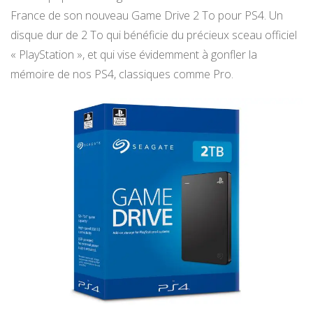
France de son nouveau Game Drive 2 To pour PS4. Un
disque dur de 2 To qui bénéficie du précieux sceau officiel
« PlayStation », et qui vise évidemment à gonfler la
mémoire de nos PS4, classiques comme Pro.