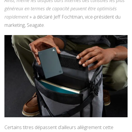
Ainsi, même les disques durs internes des consoles les plus
généreux en termes de capacité peuvent être optimisés
rapidement
» a déclaré Jeff
Fochtman
, vice-président du
marketing, Seagate.
Certains titres dépassent d’ailleurs allègrement cette