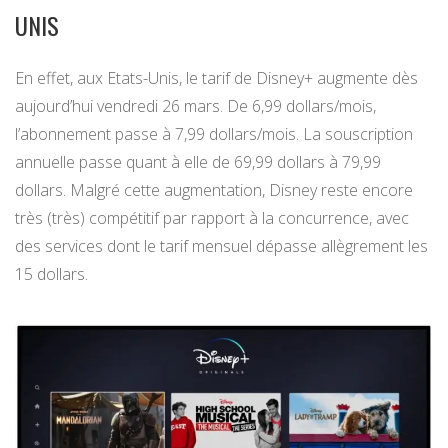
UNIS
En effet, aux Etats-Unis, le tarif de Disney+ augmente dès
aujourd’hui vendredi 26 mars. De 6,99 dollars/mois,
l’abonnement passe à 7,99 dollars/mois. La souscription
annuelle passe quant à elle de 69,99 dollars à 79,99
dollars. Malgré cette augmentation, Disney reste encore
très (très) compétitif par rapport à la concurrence, avec
des services dont le tarif mensuel dépasse allègrement les
15 dollars.