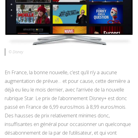
© Disney
En France, la bonne nouvelle, c’est qu’il n’y a aucune
augmentation de prévue… et pour cause, cette dernière a
déjà eu lieu le mois dernier, avec l’arrivée de la nouvelle
rubrique Star. Le prix de l’abonnement Disney+ est donc
passé en France de 6,99 euros/mois à 8,99 euros/mois.
Des hausses de prix relativement minimes donc,
insuffisantes en général pour occasionner un quelconque
désabonnement de la par de l’utilisateur, et qui vont