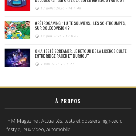
13 juillet 2026 - 14 h 48
#RÉTROGAMING : TU TE SOUVIENS… LES SCHTROUMPFS,
SUR COLECOVISION ?
19 juin 2026 - 19 h 02
ON A TESTÉ SCREAMER, LE RETOUR DE LA LICENCE CULTE
ENTRE RIDGE RACER ET BURNOUT
7 juin 2026 - 9 h 27
À PROPOS
THM Magazine : Actualités, tests et dossiers high-tech,
lifestyle, jeux vidéo, automobile…