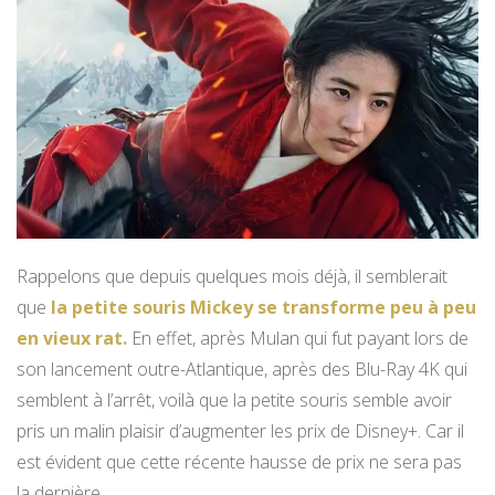
Rappelons que depuis quelques mois déjà, il semblerait
que
la petite souris Mickey se transforme peu à peu
en vieux rat.
En effet, après Mulan qui fut payant lors de
son lancement outre-Atlantique, après des Blu-Ray 4K qui
semblent à l’arrêt, voilà que la petite souris semble avoir
pris un malin plaisir d’augmenter les prix de Disney+. Car il
est évident que cette récente hausse de prix ne sera pas
la dernière…