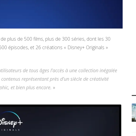
 de plus de 500 films, plus de 300 séries, dont les 30
600 épisodes, et 26 créations « Disney+ Originals »
tilisateurs de tous âges l’accès à une collection inégalée
contenus représentant près d’un siècle de créativité
hic, et bien plus encore.
»