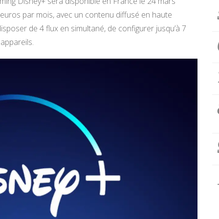
aming Disney+ sera disponible en France le 24 mars
9 euros par mois, avec un contenu diffusé en haute
e disposer de 4 flux en simultané, de configurer jusqu’à 7
 appareils.