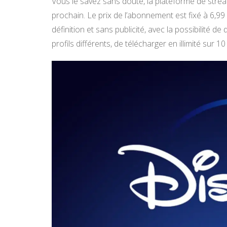
Vous le savez sans doute, la plateforme de stre
prochain. Le prix de l’abonnement est fixé à 6,9
définition et sans publicité, avec la possibilité d
profils différents, de télécharger en illimité sur 10