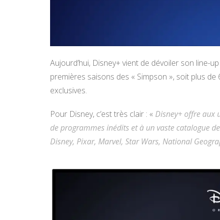
Aujourd’hui, Disney+ vient de dévoiler son line-up
premières saisons des « Simpson », soit plus de 
exclusives.
Pour Disney, c’est très clair : «
Disney+ offre aux u
de programmes inédits et à un vaste catalogue de 
Disney, Pixar, Marvel, Star Wars, National Geograp