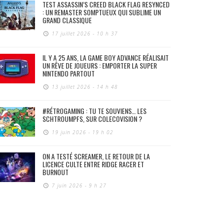
TEST ASSASSIN’S CREED BLACK FLAG RESYNCED
: UN REMASTER SOMPTUEUX QUI SUBLIME UN
GRAND CLASSIQUE
17 juillet 2026 - 10 h 37
IL Y A 25 ANS, LA GAME BOY ADVANCE RÉALISAIT
UN RÊVE DE JOUEURS : EMPORTER LA SUPER
NINTENDO PARTOUT
13 juillet 2026 - 14 h 48
#RÉTROGAMING : TU TE SOUVIENS… LES
SCHTROUMPFS, SUR COLECOVISION ?
19 juin 2026 - 19 h 02
ON A TESTÉ SCREAMER, LE RETOUR DE LA
LICENCE CULTE ENTRE RIDGE RACER ET
BURNOUT
7 juin 2026 - 9 h 27