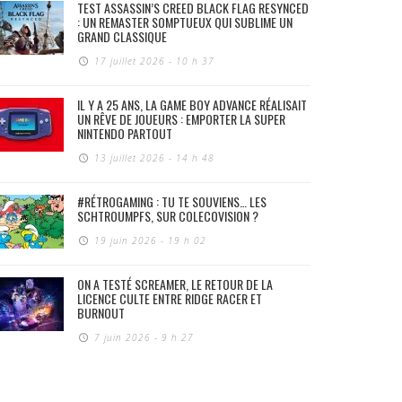
TEST ASSASSIN’S CREED BLACK FLAG RESYNCED
: UN REMASTER SOMPTUEUX QUI SUBLIME UN
GRAND CLASSIQUE
17 juillet 2026 - 10 h 37
IL Y A 25 ANS, LA GAME BOY ADVANCE RÉALISAIT
UN RÊVE DE JOUEURS : EMPORTER LA SUPER
NINTENDO PARTOUT
13 juillet 2026 - 14 h 48
#RÉTROGAMING : TU TE SOUVIENS… LES
SCHTROUMPFS, SUR COLECOVISION ?
19 juin 2026 - 19 h 02
ON A TESTÉ SCREAMER, LE RETOUR DE LA
LICENCE CULTE ENTRE RIDGE RACER ET
BURNOUT
7 juin 2026 - 9 h 27