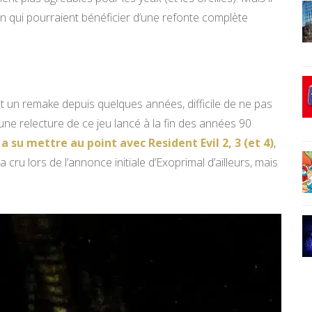
on qui pourraient bénéficier d’une refonte complète
nt un remake depuis quelques années, difficile de ne pas
’une relecture de ce jeu lancé à la fin des années 90
 su mettre au point avec Resident Evil 2, 3 (et 4)
,
cru lors de l’annonce initiale d’Exoprimal d’ailleurs, mais