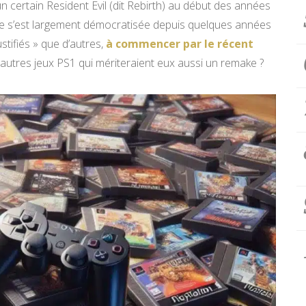
n certain Resident Evil (dit Rebirth) au début des années
ue s’est largement démocratisée depuis quelques années
stifiés » que d’autres,
à commencer par le récent
 autres jeux PS1 qui mériteraient eux aussi un remake ?