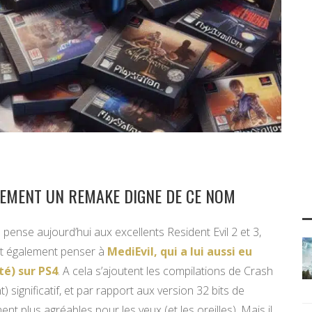
LLEMENT UN REMAKE DIGNE DE CE NOM
pense aujourd’hui aux excellents Resident Evil 2 et 3,
ut également penser à
MediEvil, qui a lui aussi eu
té) sur PS4
. A cela s’ajoutent les compilations de Crash
) significatif, et par rapport aux version 32 bits de
nt plus agréables pour les yeux (et les oreilles). Mais il