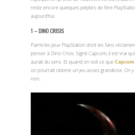
reste encore quelques pépites de l’ère PlayStati
aujourd’hui.
1 – DINO CRISIS
Parmi les jeux PlayStation dont les fans réclame
penser à Dino Crisis. Signé Capcom, il est vrai qu
aurait du sens. Et quand on voit ce que
Capcom a
on pourrait obtenir un jeu assez grandiose. On y a 
non…