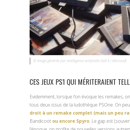
© Image générée par intelligence artificielle Dall-E / Microsoft
CES JEUX PS1 QUI MÉRITERAIENT TE
Evidemment, lorsque l’on évoque les remakes, on 
tous deux issus de la ludothèque PSOne. On pe
droit à un remake complet (mais un peu ra
Bandicoot
ou encore Spyro
. Le gap est (souvent
l’époque, on profite de nouvelles versions autreme