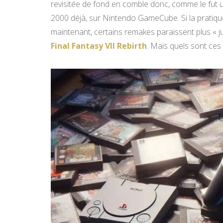
revisitée de fond en comble donc, comme le fut u
2000 déjà, sur Nintendo GameCube. Si la pratiq
maintenant, certains remakes paraissent plus « ju
Final Fantasy VII Rebirth
. Mais quels sont ces