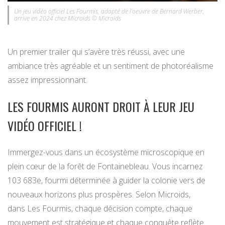
Un jeu vidéo officiel Les Fourmis, adapté de l’oeuvre de Bernard Werber,
arrive en 2024 chez Microids © Microids
Un premier trailer qui s’avère très réussi, avec une
ambiance très agréable et un sentiment de photoréalisme
assez impressionnant.
LES FOURMIS AURONT DROIT À LEUR JEU
VIDÉO OFFICIEL !
Immergez-vous dans un écosystème microscopique en
plein cœur de la forêt de Fontainebleau. Vous incarnez
103 683e, fourmi déterminée à guider la colonie vers de
nouveaux horizons plus prospères. Selon Microids,
dans Les Fourmis, chaque décision compte, chaque
mouvement est stratégique et chaque conquête reflète