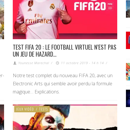
TEST FIFA 20 : LE FOOTBALL VIRTUEL N’EST PAS
UN JEU DE HAZARD…
Younesse Marechal
/
11 octobre 2019 - 14 h 14
/
r-
Notre test complet du nouveau FIFA 20, avec un
Electronic Arts qui semble avoir perdu la formule
magique… Explications.
JEUX VIDÉO
/
TESTS