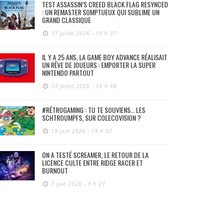
TEST ASSASSIN’S CREED BLACK FLAG RESYNCED
: UN REMASTER SOMPTUEUX QUI SUBLIME UN
GRAND CLASSIQUE
17 juillet 2026 - 10 h 37
IL Y A 25 ANS, LA GAME BOY ADVANCE RÉALISAIT
UN RÊVE DE JOUEURS : EMPORTER LA SUPER
NINTENDO PARTOUT
13 juillet 2026 - 14 h 48
#RÉTROGAMING : TU TE SOUVIENS… LES
SCHTROUMPFS, SUR COLECOVISION ?
19 juin 2026 - 19 h 02
ON A TESTÉ SCREAMER, LE RETOUR DE LA
LICENCE CULTE ENTRE RIDGE RACER ET
BURNOUT
7 juin 2026 - 9 h 27