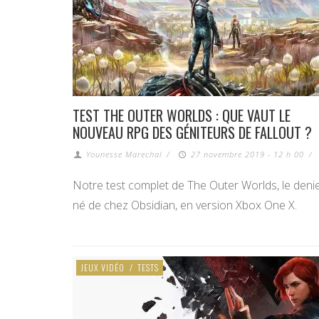
TEST THE OUTER WORLDS : QUE VAUT LE
NOUVEAU RPG DES GÉNITEURS DE FALLOUT ?
Younesse Marechal
/
27 novembre 2019 - 12 h 00
/
Notre test complet de The Outer Worlds, le denie
né de chez Obsidian, en version Xbox One X.
JEUX VIDÉO
/
TESTS