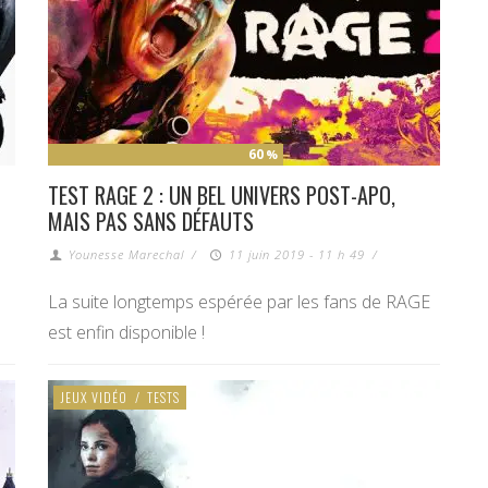
60
%
TEST RAGE 2 : UN BEL UNIVERS POST-APO,
MAIS PAS SANS DÉFAUTS
Younesse Marechal
/
11 juin 2019 - 11 h 49
/
La suite longtemps espérée par les fans de RAGE
est enfin disponible !
JEUX VIDÉO
/
TESTS