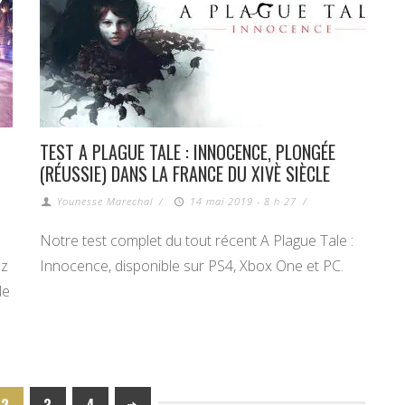
TEST A PLAGUE TALE : INNOCENCE, PLONGÉE
(RÉUSSIE) DANS LA FRANCE DU XIVÈ SIÈCLE
Younesse Marechal
/
14 mai 2019 - 8 h 27
/
Notre test complet du tout récent A Plague Tale :
ez
Innocence, disponible sur PS4, Xbox One et PC.
le