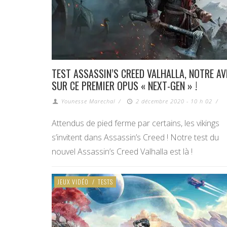
TEST ASSASSIN’S CREED VALHALLA, NOTRE AV
SUR CE PREMIER OPUS « NEXT-GEN » !
Younesse Marechal
/
2 décembre 2020 - 10 h 02
/
Attendus de pied ferme par certains, les vikings
s’invitent dans Assassin’s Creed ! Notre test du
nouvel Assassin’s Creed Valhalla est là !
JEUX VIDÉO
/
TESTS