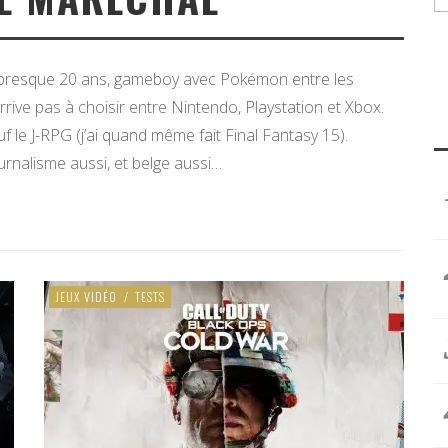
presque 20 ans, gameboy avec Pokémon entre les
rrive pas à choisir entre Nintendo, Playstation et Xbox.
f le J-RPG (j’ai quand même fait Final Fantasy 15).
ournalisme aussi, et belge aussi…
JEUX VIDÉO
/
TESTS