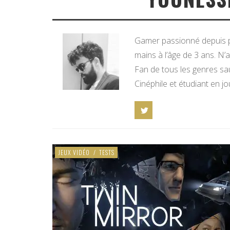
Gamer passionné depuis 
mains à l’âge de 3 ans. N’a
Fan de tous les genres sau
Cinéphile et étudiant en j
JEUX VIDÉO
/
TESTS