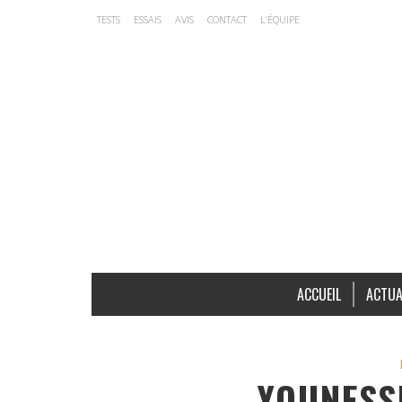
TESTS
ESSAIS
AVIS
CONTACT
L’ÉQUIPE
ACCUEIL
ACTUA
YOUNESS