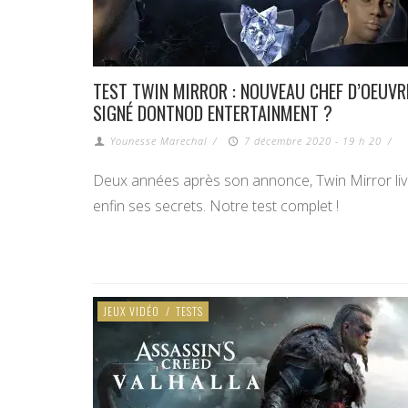
TEST TWIN MIRROR : NOUVEAU CHEF D’OEUVR
SIGNÉ DONTNOD ENTERTAINMENT ?
Younesse Marechal
/
7 décembre 2020 - 19 h 20
/
Deux années après son annonce, Twin Mirror liv
enfin ses secrets. Notre test complet !
JEUX VIDÉO
/
TESTS