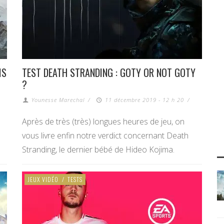
IS
TEST DEATH STRANDING : GOTY OR NOT GOTY
?
Younesse Marechal
/
11 décembre 2019 - 12 h 20
/
Après de très (très) longues heures de jeu, on
vous livre enfin notre verdict concernant Death
Stranding, le dernier bébé de Hideo Kojima.
JEUX VIDÉO
/
TESTS