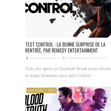
TEST CONTROL : LA BONNE SURPRISE DE LA
RENTRÉE, PAR REMEDY ENTERTAINMENT
Younesse Marechal
/
5 septembre 2019 - 16 h 14
/
Trois ans après un Quantum Break assez décrié,
le studio finlandais nous livre Control !
JEUX VIDÉO
/
TESTS