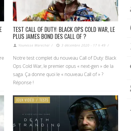
E
TEST CALL OF DUTY: BLACK OPS COLD WAR, LE
PLUS JAMES BOND DES CALL OF ?
Younesse Marechal
/
3 décembre 2020 - 17 h 49
/
re
Notre test complet du nouveau Call of Duty: Black
Ops Cold War, le premier opus « next-gen » de la
saga. Ça donne quoi le « nouveau Call of » ?
Réponse !
JEUX VIDÉO
/
TESTS