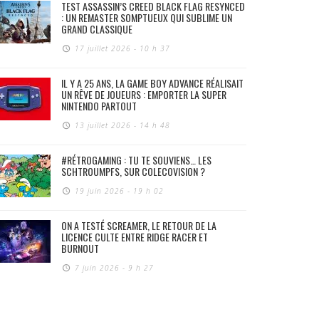
TEST ASSASSIN’S CREED BLACK FLAG RESYNCED
: UN REMASTER SOMPTUEUX QUI SUBLIME UN
GRAND CLASSIQUE
17 juillet 2026 - 10 h 37
IL Y A 25 ANS, LA GAME BOY ADVANCE RÉALISAIT
UN RÊVE DE JOUEURS : EMPORTER LA SUPER
NINTENDO PARTOUT
13 juillet 2026 - 14 h 48
#RÉTROGAMING : TU TE SOUVIENS… LES
SCHTROUMPFS, SUR COLECOVISION ?
19 juin 2026 - 19 h 02
ON A TESTÉ SCREAMER, LE RETOUR DE LA
LICENCE CULTE ENTRE RIDGE RACER ET
BURNOUT
7 juin 2026 - 9 h 27