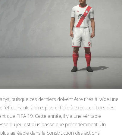
tys, puisque ces derniers doivent être tirés à l’aide une
’effet. Facile à dire, plus difficile à exécuter. Lors des
ent que FIFA 19. Cette année, il y a une véritable
itesse du jeu est plus basse que précédemment. Un
et plus agréable dans la construction des actions.