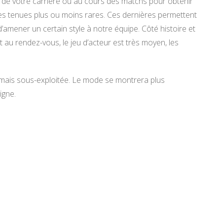
ng de votre carrière ou au cours des matchs pour obtenir
es tenues plus ou moins rares. Ces dernières permettent
’amener un certain style à notre équipe. Côté histoire et
au rendez-vous, le jeu d’acteur est très moyen, les
 mais sous-exploitée. Le mode se montrera plus
igne.