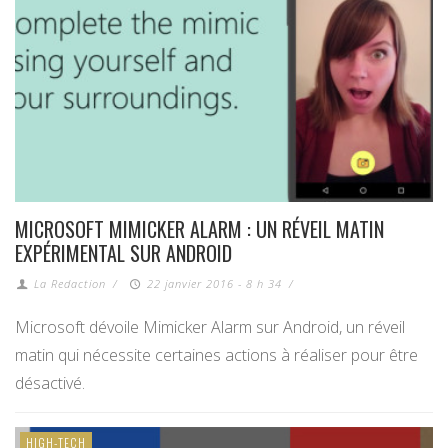
MICROSOFT MIMICKER ALARM : UN RÉVEIL MATIN
EXPÉRIMENTAL SUR ANDROID
La Redaction
/
22 janvier 2016 - 8 h 34
/
Microsoft dévoile Mimicker Alarm sur Android, un réveil
matin qui nécessite certaines actions à réaliser pour être
désactivé.
HIGH-TECH