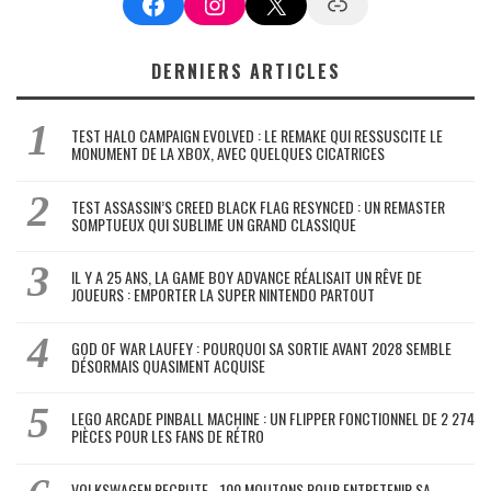
Facebook
Instagram
X
Google News
DERNIERS ARTICLES
TEST HALO CAMPAIGN EVOLVED : LE REMAKE QUI RESSUSCITE LE
MONUMENT DE LA XBOX, AVEC QUELQUES CICATRICES
TEST ASSASSIN’S CREED BLACK FLAG RESYNCED : UN REMASTER
SOMPTUEUX QUI SUBLIME UN GRAND CLASSIQUE
IL Y A 25 ANS, LA GAME BOY ADVANCE RÉALISAIT UN RÊVE DE
JOUEURS : EMPORTER LA SUPER NINTENDO PARTOUT
GOD OF WAR LAUFEY : POURQUOI SA SORTIE AVANT 2028 SEMBLE
DÉSORMAIS QUASIMENT ACQUISE
LEGO ARCADE PINBALL MACHINE : UN FLIPPER FONCTIONNEL DE 2 274
PIÈCES POUR LES FANS DE RÉTRO
VOLKSWAGEN RECRUTE… 100 MOUTONS POUR ENTRETENIR SA