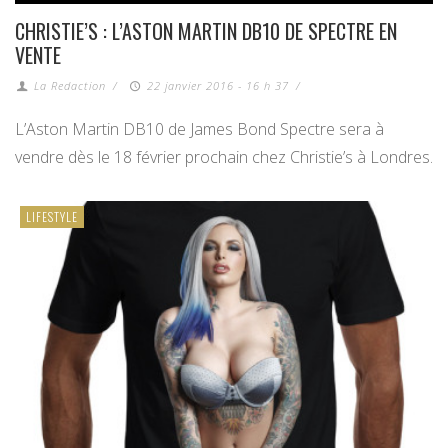
CHRISTIE’S : L’ASTON MARTIN DB10 DE SPECTRE EN
VENTE
La Redaction
/
22 janvier 2016 - 16 h 37
/
L’Aston Martin DB10 de James Bond Spectre sera à
vendre dès le 18 février prochain chez Christie’s à Londres.
LIFESTYLE