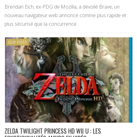
Brendan Eich, ex-PDG de Mozilla, a dévoilé Brave, un
nouveau navigateur web annoncé comme plus rapide et
plus sécurisé que la concurrence.
JEUX VIDÉO
ZELDA TWILIGHT PRINCESS HD WII U : LES