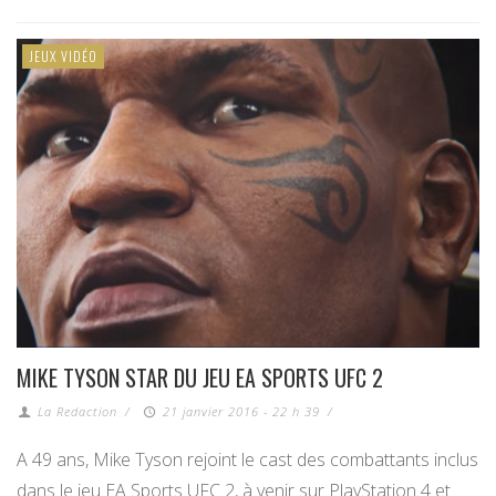
JEUX VIDÉO
MIKE TYSON STAR DU JEU EA SPORTS UFC 2
La Redaction
/
21 janvier 2016 - 22 h 39
/
A 49 ans, Mike Tyson rejoint le cast des combattants inclus
dans le jeu EA Sports UFC 2, à venir sur PlayStation 4 et