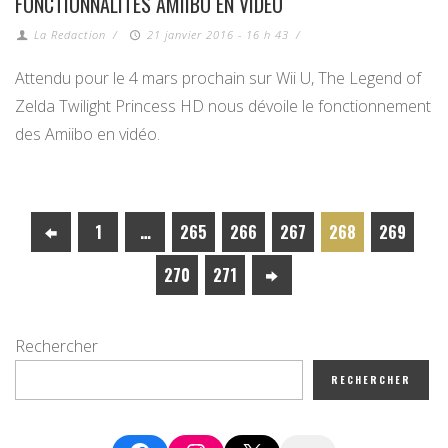
FONCTIONNALITÉS AMIIBO EN VIDÉO
La Redaction
/
21 janvier 2016 - 16 h 43
/
Attendu pour le 4 mars prochain sur Wii U, The Legend of
Zelda Twilight Princess HD nous dévoile le fonctionnement
des Amiibo en vidéo.
1
…
265
266
267
268
269
270
271
Rechercher
RECHERCHER