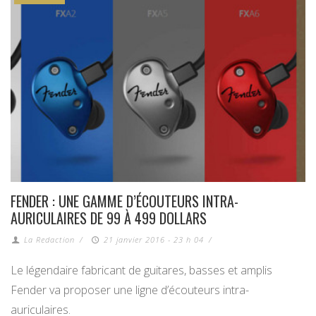
FENDER : UNE GAMME D’ÉCOUTEURS INTRA-
AURICULAIRES DE 99 À 499 DOLLARS
La Redaction
/
21 janvier 2016 - 23 h 04
/
Le légendaire fabricant de guitares, basses et amplis
Fender va proposer une ligne d’écouteurs intra-
auriculaires.