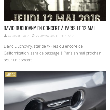
DAVID DUCHOVNY EN CONCERT À PARIS LE 12 MAI
La Redaction
/
22 janvier 2016 - 15 h 17
/
David Duchovny, star de X-Files ou encore de
Californication, sera de passage à Paris en mai prochain…
pour un concert.
AUTOS