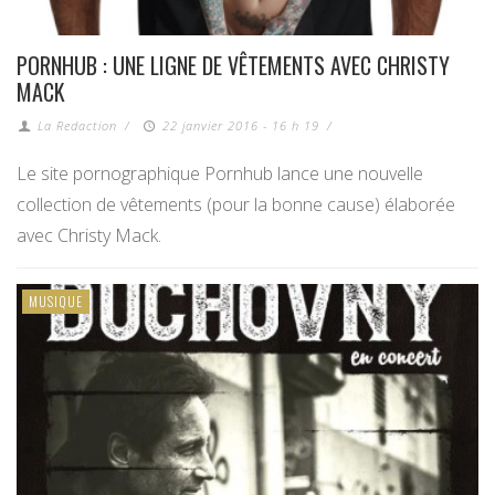
PORNHUB : UNE LIGNE DE VÊTEMENTS AVEC CHRISTY
MACK
La Redaction
/
22 janvier 2016 - 16 h 19
/
Le site pornographique Pornhub lance une nouvelle
collection de vêtements (pour la bonne cause) élaborée
avec Christy Mack.
MUSIQUE