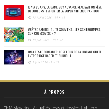
IL Y A 25 ANS, LA GAME BOY ADVANCE RÉALISAIT UN RÊVE
DE JOUEURS : EMPORTER LA SUPER NINTENDO PARTOUT
13 juillet 2026 - 14 h 48
#RÉTROGAMING : TU TE SOUVIENS… LES SCHTROUMPFS,
SUR COLECOVISION ?
19 juin 2026 - 19 h 02
ON A TESTÉ SCREAMER, LE RETOUR DE LA LICENCE CULTE
ENTRE RIDGE RACER ET BURNOUT
7 juin 2026 - 9 h 27
À PROPOS
THM Magazine : Actualités, tests et dossiers high-tech,