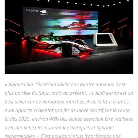
«
Aujourd’hui, l’électromobilité aux quatre anneaux n’est
plus un rêve du futur, mais du présent. » L’Audi e-tron est un
best-seller sur de nombreux marchés. Avec la RS e-tron GT,
Audi apportera bientôt son fer de lance sportif sur la route.
Et dès 2025, environ 40% des ventes devraient être réalisées
avec des véhicules purement électriques et hybrides
rechargeables. « C’est pourquoi nous franchissons une