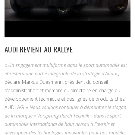
AUDI REVIENT AU RALLYE
«
Un engagement multiforme dans le sport automobile est
et restera une partie intégrante de la stratégie d’Audi
« ,
déclare Markus Duesmann, président du conseil
d’administration et membre du directoire en charge du
développement technique et des lignes de produits chez
AUDI AG. «
Nous voulons continuer à démontrer le slogan
de la marque « Vorsprung durch Technik » dans le sport
automobile international de haut niveau à l’avenir et
développer des technologies innovantes pour nos modèles