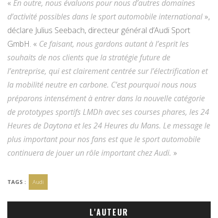
«
En outre, nous évaluons pour nous d’autres domaines
d’activité possibles dans le sport automobile international
»,
déclare Julius Seebach, directeur général d’Audi Sport
GmbH. «
Ce faisant, nous gardons autant à l’esprit les
souhaits de nos clients que la stratégie future de
l’entreprise, qui est clairement centrée sur l’électrification et
la mobilité neutre en carbone. C’est pourquoi nous nous
préparons intensément à entrer dans la nouvelle catégorie
de prototypes sportifs LMDh avec ses courses phares, les 24
Heures de Daytona et les 24 Heures du Mans. Le message le
plus important pour nos fans est que le sport automobile
continuera de jouer un rôle important chez Audi.
»
TAGS :
Audi
L'AUTEUR