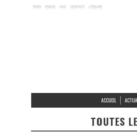
TESTS
ESSAIS
AVIS
CONTACT
L’ÉQUIPE
ACCUEIL
ACTUA
TOUTES L