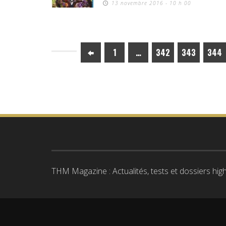
13 novembre 2016 - 10 h 00
1
…
342
343
344
THM Magazine : Actualités, tests et dossiers high-