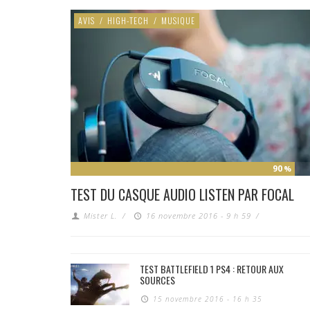
AVIS
/
HIGH-TECH
/
MUSIQUE
90
%
TEST DU CASQUE AUDIO LISTEN PAR FOCAL
Mister L.
/
16 novembre 2016 - 9 h 59
/
TEST BATTLEFIELD 1 PS4 : RETOUR AUX
SOURCES
15 novembre 2016 - 16 h 35