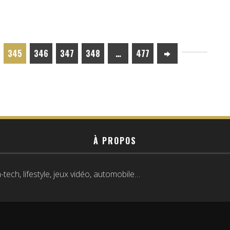
345
346
347
348
…
477
À PROPOS
tech, lifestyle, jeux vidéo, automobile…