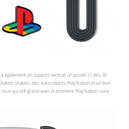
ra également un support vertical, un poster (1 des 30
yStation Shapes, des autocollants PlayStation et un bon
 ceux qui ont grand avec la première PlayStation, sont