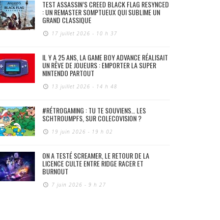
TEST ASSASSIN’S CREED BLACK FLAG RESYNCED
: UN REMASTER SOMPTUEUX QUI SUBLIME UN
GRAND CLASSIQUE
17 juillet 2026 - 10 h 37
IL Y A 25 ANS, LA GAME BOY ADVANCE RÉALISAIT
UN RÊVE DE JOUEURS : EMPORTER LA SUPER
NINTENDO PARTOUT
13 juillet 2026 - 14 h 48
#RÉTROGAMING : TU TE SOUVIENS… LES
SCHTROUMPFS, SUR COLECOVISION ?
19 juin 2026 - 19 h 02
ON A TESTÉ SCREAMER, LE RETOUR DE LA
LICENCE CULTE ENTRE RIDGE RACER ET
BURNOUT
7 juin 2026 - 9 h 27