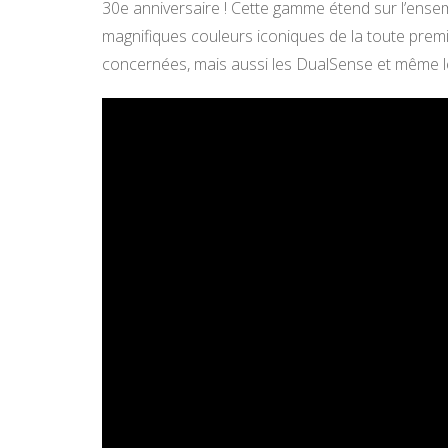
30e anniversaire ! Cette gamme étend sur l’ense
magnifiques couleurs iconiques de la toute premiè
concernées, mais aussi les DualSense et même le