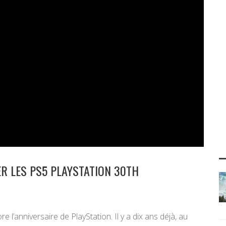
ER LES PS5 PLAYSTATION 30TH
l’anniversaire de PlayStation. Il y a dix ans déjà, au