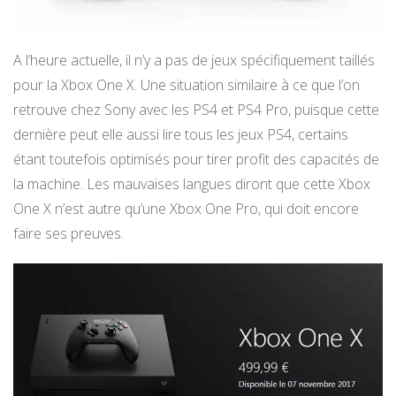
A l’heure actuelle, il n’y a pas de jeux spécifiquement taillés
pour la Xbox One X. Une situation similaire à ce que l’on
retrouve chez Sony avec les PS4 et PS4 Pro, puisque cette
dernière peut elle aussi lire tous les jeux PS4, certains
étant toutefois optimisés pour tirer profit des capacités de
la machine. Les mauvaises langues diront que cette Xbox
One X n’est autre qu’une Xbox One Pro, qui doit encore
faire ses preuves.