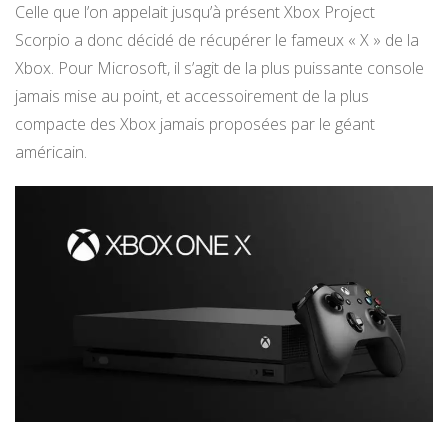
Celle que l’on appelait jusqu’à présent Xbox Project
Scorpio a donc décidé de récupérer le fameux « X » de la
Xbox. Pour Microsoft, il s’agit de la plus puissante console
jamais mise au point, et accessoirement de la plus
compacte des Xbox jamais proposées par le géant
américain.