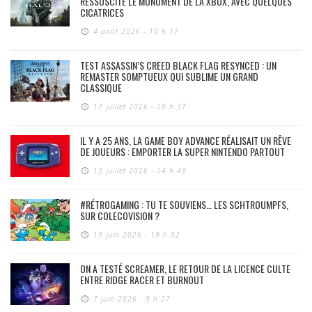
RESSUSCITE LE MONUMENT DE LA XBOX, AVEC QUELQUES
CICATRICES
4 août 2026 - 10 h 17
TEST ASSASSIN’S CREED BLACK FLAG RESYNCED : UN
REMASTER SOMPTUEUX QUI SUBLIME UN GRAND
CLASSIQUE
17 juillet 2026 - 10 h 37
IL Y A 25 ANS, LA GAME BOY ADVANCE RÉALISAIT UN RÊVE
DE JOUEURS : EMPORTER LA SUPER NINTENDO PARTOUT
13 juillet 2026 - 14 h 48
#RÉTROGAMING : TU TE SOUVIENS… LES SCHTROUMPFS,
SUR COLECOVISION ?
19 juin 2026 - 19 h 02
ON A TESTÉ SCREAMER, LE RETOUR DE LA LICENCE CULTE
ENTRE RIDGE RACER ET BURNOUT
7 juin 2026 - 9 h 27