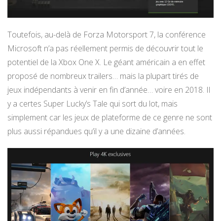
Toutefois, au-delà de Forza Motorsport 7, la conférence
Microsoft n’a pas réellement permis de découvrir tout le
potentiel de la Xbox One X. Le géant américain a en effet
proposé de nombreux trailers… mais la plupart tirés de
jeux indépendants à venir en fin d’année… voire en 2018. Il
y a certes Super Lucky’s Tale qui sort du lot, mais
simplement car les jeux de plateforme de ce genre ne sont
plus aussi répandues qu’il y a une dizaine d’années.