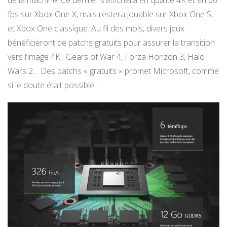
fps sur Xbox One X, mais restera jouable sur Xbox One S,
et Xbox One classique. Au fil des mois, divers jeux
bénéficieront de patchs gratuits pour assurer la transition
vers l’image 4K : Gears of War 4, Forza Horizon 3, Halo
Wars 2… Des patchs « gratuits » promet Microsoft, comme
si le doute était possible…