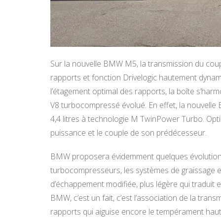
Sur la nouvelle BMW M5, la transmission du coup
rapports et fonction Drivelogic hautement dynam
l’étagement optimal des rapports, la boîte s’har
V8 turbocompressé évolué. En effet, la nouvelle
4,4 litres à technologie M TwinPower Turbo. Opt
puissance et le couple de son prédécesseur.
BMW proposera évidemment quelques évolutions,
turbocompresseurs, les systèmes de graissage et 
d’échappement modifiée, plus légère qui traduit 
BMW, c’est un fait, c’est l’association de la tran
rapports qui aiguise encore le tempérament ha