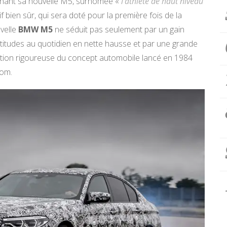
rnant sa nouvelle M5, surnomée «
l’athlète de haut niveau
if bien sûr, qui sera doté pour la première fois de la
velle
BMW M5
ne séduit pas seulement par un gain
titudes au quotidien en nette hausse et par une grande
ution rigoureuse du concept automobile lancé en 1984
nom.