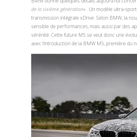
BMW donne quelques détails aujourd’hui conce
de la sixième génération
« . Un modèle ultra-sport
transmission intégrale xDrive. Selon BMW, la nou
sensible de performances, mais aussi par des ap
sérénité. Cette future M5 se veut donc une évol
avec l’introduction de la BMW M5, première du 