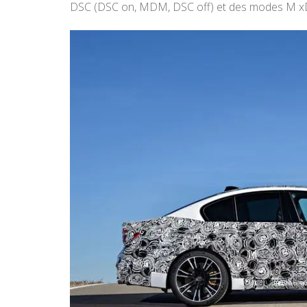
DSC (DSC on, MDM, DSC off) et des modes M xD