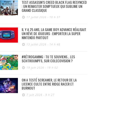
TEST ASSASSIN’S CREED BLACK FLAG RESYNCED
: UN REMASTER SOMPTUEUX QUI SUBLIME UN
GRAND CLASSIQUE
17 juillet 2026 - 10 h 37
IL Y A 25 ANS, LA GAME BOY ADVANCE RÉALISAIT
UN RÊVE DE JOUEURS : EMPORTER LA SUPER
NINTENDO PARTOUT
13 juillet 2026 - 14 h 48
#RÉTROGAMING : TU TE SOUVIENS… LES
SCHTROUMPFS, SUR COLECOVISION ?
19 juin 2026 - 19 h 02
ON A TESTÉ SCREAMER, LE RETOUR DE LA
LICENCE CULTE ENTRE RIDGE RACER ET
BURNOUT
7 juin 2026 - 9 h 27