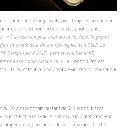
e capteur de 12 mégapixels, avec toujours un capteur
nner de concert pour proposer des photos aussi
r : «
Que cela soit pour la photo ou la vidéo, la grande
effets de profondeur de champs dignes d’un DSLR. La
l’iF Design Award 2017, permet d’utiliser la VR
sforme en véritable casque VR.
» Le Honor 8 Pro est
ltra HD 4K, et tout ce beau monde viendra se stocker sur
u 20 avril prochain, au tarif de 549 euros. Il sera
vy Blue et Platinum Gold. A noter que la plateforme Vmall
vantageux, intégrant un ou deux accessoires (carte