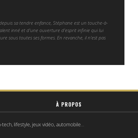
 depuis sa tendre enfance, Stéphane est un touche-à-
alent inné et d'une ouverture d'esprit infinie qui lui
ure sous toutes ses formes. En revanche, il n'est pas
À PROPOS
tech, lifestyle, jeux vidéo, automobile…