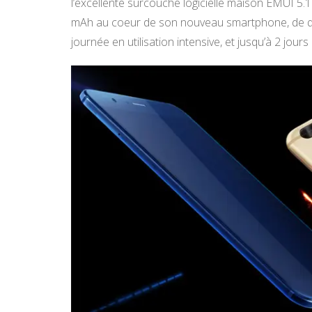
l’excellente surcouche logicielle maison EMUI 5.1
mAh au coeur de son nouveau smartphone, de qu
journée en utilisation intensive, et jusqu’à 2 jours