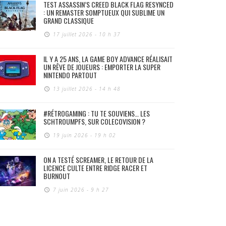
TEST ASSASSIN’S CREED BLACK FLAG RESYNCED
: UN REMASTER SOMPTUEUX QUI SUBLIME UN
GRAND CLASSIQUE
17 juillet 2026 - 10 h 37
IL Y A 25 ANS, LA GAME BOY ADVANCE RÉALISAIT
UN RÊVE DE JOUEURS : EMPORTER LA SUPER
NINTENDO PARTOUT
13 juillet 2026 - 14 h 48
#RÉTROGAMING : TU TE SOUVIENS… LES
SCHTROUMPFS, SUR COLECOVISION ?
19 juin 2026 - 19 h 02
ON A TESTÉ SCREAMER, LE RETOUR DE LA
LICENCE CULTE ENTRE RIDGE RACER ET
BURNOUT
7 juin 2026 - 9 h 27