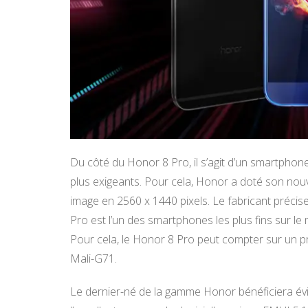
Du côté du Honor 8 Pro, il s’agit d’un smartphone
plus exigeants. Pour cela, Honor a doté son nouv
image en 2560 x 1440 pixels. Le fabricant précis
Pro est l’un des smartphones les plus fins sur 
Pour cela, le Honor 8 Pro peut compter sur un 
Mali-G71.
Le dernier-né de la gamme Honor bénéficiera é