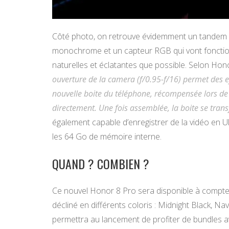
Côté photo, on retrouve évidemment un tandem d
monochrome et un capteur RGB qui vont fonctio
naturelles et éclatantes que possible. Selon Hono
ouverture de la camera (f/0.95-f/16) permet des 
nouvelle boite du téléphone, récompensée lors de 
directement. Une fois assemblée, la boite se tran
également capable d’enregistrer de la vidéo en U
les 64 Go de mémoire interne.
QUAND ? COMBIEN ?
Ce nouvel Honor 8 Pro sera disponible à compter d
décliné en différents coloris : Midnight Black, Na
permettra au lancement de profiter de bundles a