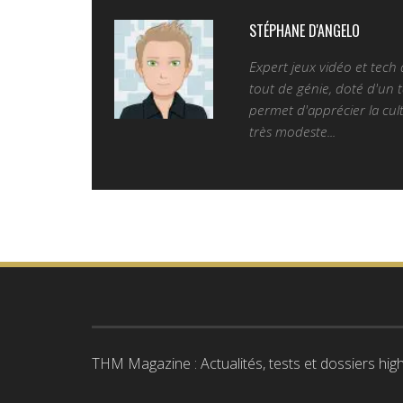
STÉPHANE D'ANGELO
Expert jeux vidéo et tech
tout de génie, doté d'un t
permet d'apprécier la cult
très modeste...
THM Magazine : Actualités, tests et dossiers high-