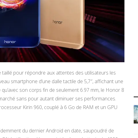
 taillé pour répondre aux attentes des utilisateurs les
eau smartphone d’une dalle tactile de 5,7″, affichant une
e qu’avec son corps fin de seulement 6.97 mm, le Honor 8
le marché sans pour autant diminuer ses performances.
processeur Kirin 960, couplé à 6 Go de RAM et un GPU
videmment du dernier Android en date, saupoudré de