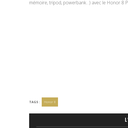
mémoire, tripod, powerbank…) avec le Honor 8 Pr
TAGS :
Honor 8
L