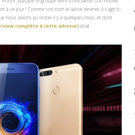
Honor, puisque le groupe vient d’officialiser son nouvel
t à ce jour ! Comme son nom le laisse deviner, il s’agit ici
ue nous avions pu tester il y a quelques mois, et dont
erview complète à cette adresse)
était