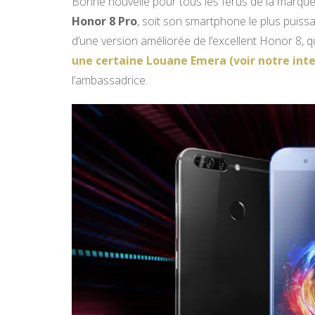
Bonne nouvelle pour tous les férus de la marque 
Honor 8 Pro
, soit son smartphone le plus puissan
d’une version améliorée de l’excellent Honor 8, q
une certaine Louane Emera (voir notre int
l’ambassadrice.