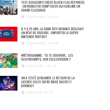
TEST ASSASSIN’S CREED BLACK FLAG RESYNCED
: UN REMASTER SOMPTUEUX QUI SUBLIME UN
GRAND CLASSIQUE
17 juillet 2026 - 10 h 37
IL Y A 25 ANS, LA GAME BOY ADVANCE RÉALISAIT
UN RÊVE DE JOUEURS : EMPORTER LA SUPER
NINTENDO PARTOUT
13 juillet 2026 - 14 h 48
#RÉTROGAMING : TU TE SOUVIENS… LES
SCHTROUMPFS, SUR COLECOVISION ?
19 juin 2026 - 19 h 02
ON A TESTÉ SCREAMER, LE RETOUR DE LA
LICENCE CULTE ENTRE RIDGE RACER ET
BURNOUT
7 juin 2026 - 9 h 27