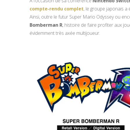
A l’occasion de sa conférence
Nintendo Switc
compte-rendu complet
, le groupe japonais a 
Ainsi, outre le futur Super Mario Odyssey ou enco
Bomberman R
, histoire de faire profiter aux j
évidemment très axée multijoueur.