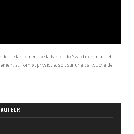
ès le lancement de la Nintendo Switch, en mars, et
galement au format physique, soit sur une cartouche de
'AUTEUR