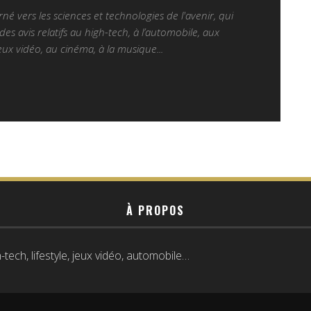
é vers les sciences et technologies de l'avenir, qui
es avis relatifs au high-tech, à l’automobile, aux
ux vidéo, au cinéma, à la musique...
À PROPOS
tech, lifestyle, jeux vidéo, automobile…