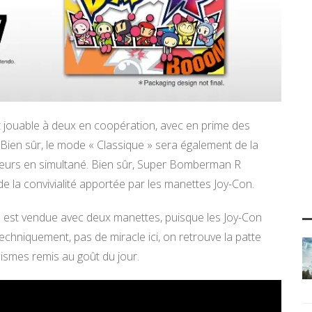
 jouable à deux en coopération, avec en prime des
en sûr, le mode « Classique » sera également de la
 joueurs en simultané. Bien sûr, Super Bomberman R
e la convivialité apportée par les manettes Joy-Con.
h est vendue avec deux manettes, puisque les Joy-Con
echniquement, pas de miracle ici, on retrouve la patte
ismes remis au goût du jour.