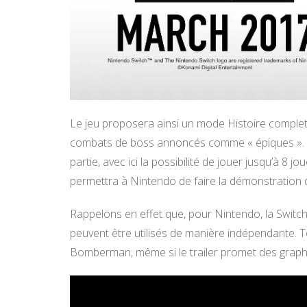
Le jeu proposera ainsi un mode Histoire complet
combats de boss annoncés comme « épiques ». Bi
partie, avec ici la possibilité de jouer jusqu’à 8
permettra à Nintendo de faire la démonstration d
Rappelons en effet que, pour Nintendo, la Switc
peuvent être utilisés de manière indépendante. T
Bomberman, même si le trailer promet des graph