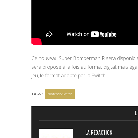
Ce nouveau Super Bomberman R sera disponible d
sera proposé à la fois au format digital, mais é
jeu, le format adopté par la Switch.
TAGS :
Nintendo Switch
L
LA REDACTION