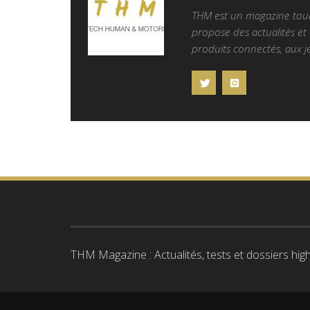
THM est un magazine tourn
propose des actualités et d
produits connectés, aux je
THM Magazine : Actualités, tests et dossiers high-