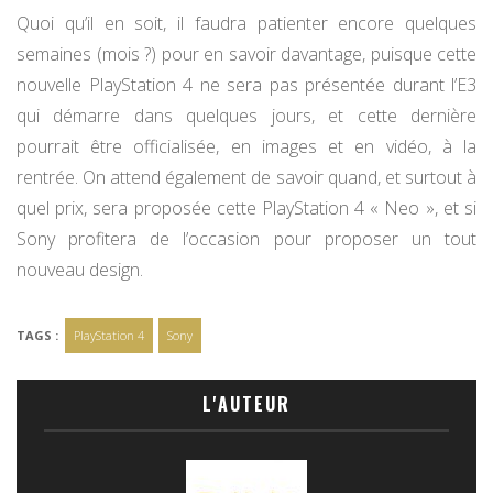
Quoi qu’il en soit, il faudra patienter encore quelques
semaines (mois ?) pour en savoir davantage, puisque cette
nouvelle PlayStation 4 ne sera pas présentée durant l’E3
qui démarre dans quelques jours, et cette dernière
pourrait être officialisée, en images et en vidéo, à la
rentrée. On attend également de savoir quand, et surtout à
quel prix, sera proposée cette PlayStation 4 « Neo », et si
Sony profitera de l’occasion pour proposer un tout
nouveau design.
TAGS :
PlayStation 4
Sony
L'AUTEUR