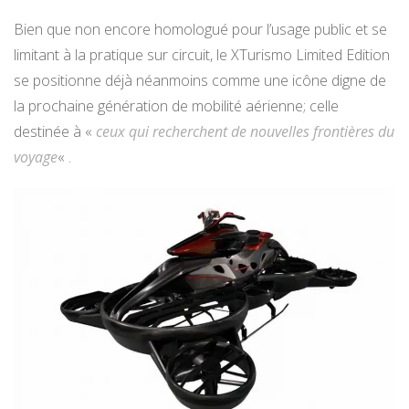
Bien que non encore homologué pour l’usage public et se
limitant à la pratique sur circuit, le XTurismo Limited Edition
se positionne déjà néanmoins comme une icône digne de
la prochaine génération de mobilité aérienne; celle
destinée à «
ceux qui recherchent de nouvelles frontières du
voyage
« .