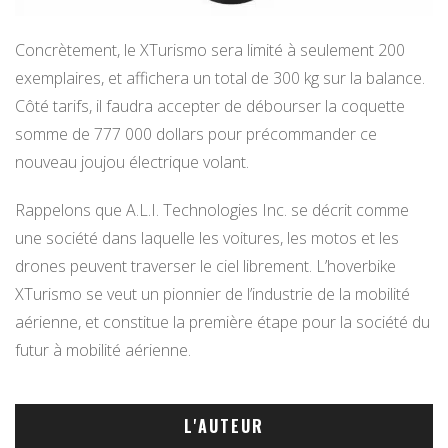
Concrètement, le XTurismo sera limité à seulement 200
exemplaires, et affichera un total de 300 kg sur la balance.
Côté tarifs, il faudra accepter de débourser la coquette
somme de 777 000 dollars pour précommander ce
nouveau joujou électrique volant.
Rappelons que A.L.I. Technologies Inc. se décrit comme
une société dans laquelle les voitures, les motos et les
drones peuvent traverser le ciel librement. L’hoverbike
XTurismo se veut un pionnier de l’industrie de la mobilité
aérienne, et constitue la première étape pour la société du
futur à mobilité aérienne.
L'AUTEUR