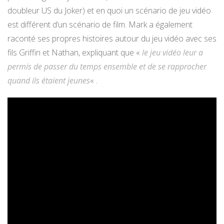
doubleur US du Joker) et en quoi un scénario de jeu vidéo
est différent d’un scénario de film. Mark a également
raconté ses propres histoires autour du jeu vidéo avec ses
fils Griffin et Nathan, expliquant que «
le jeu vidéo leur a
permis de passer du temps ensemble et de se rapprocher
quand ils étaient jeunes
« .