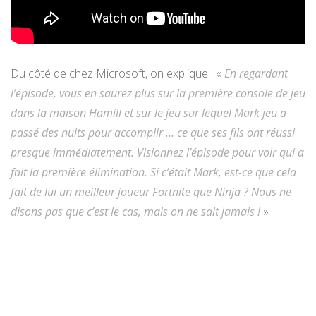
Du côté de chez Microsoft, on explique : «
En regardant
l’épisode, vous en saurez plus sur la première console de jeu
dans la maison Hamill et sur le jeu sur lequel Mark jeu a
passé des nuits pour accomplir … ce que ses fils ont réussi
presque immédiatement. Visionnez l’épisode pour voir qui a
fait la première élimination. Si c’était Mark, est-ce que cela
fait de lui un meilleur joueur Fortnite que Ninja ? Nous ne
disons pas que c’est le cas, mais on ne sait jamais !
»