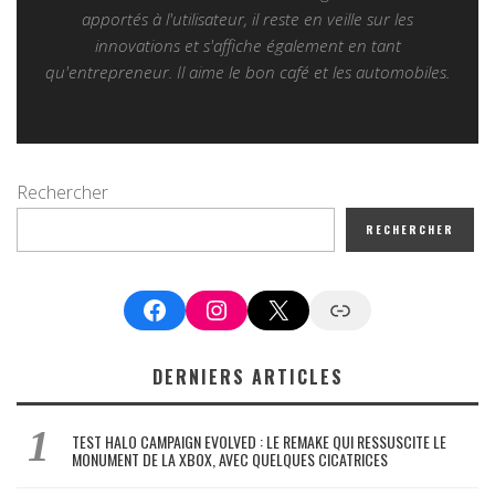
apportés à l'utilisateur, il reste en veille sur les
innovations et s'affiche également en tant
qu'entrepreneur. Il aime le bon café et les automobiles.
Rechercher
RECHERCHER
Facebook
Instagram
X
Google News
DERNIERS ARTICLES
TEST HALO CAMPAIGN EVOLVED : LE REMAKE QUI RESSUSCITE LE
MONUMENT DE LA XBOX, AVEC QUELQUES CICATRICES