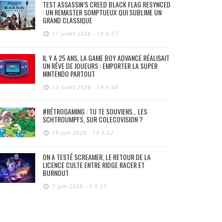
TEST ASSASSIN’S CREED BLACK FLAG RESYNCED
: UN REMASTER SOMPTUEUX QUI SUBLIME UN
GRAND CLASSIQUE
17 juillet 2026 - 10 h 37
IL Y A 25 ANS, LA GAME BOY ADVANCE RÉALISAIT
UN RÊVE DE JOUEURS : EMPORTER LA SUPER
NINTENDO PARTOUT
13 juillet 2026 - 14 h 48
#RÉTROGAMING : TU TE SOUVIENS… LES
SCHTROUMPFS, SUR COLECOVISION ?
19 juin 2026 - 19 h 02
ON A TESTÉ SCREAMER, LE RETOUR DE LA
LICENCE CULTE ENTRE RIDGE RACER ET
BURNOUT
7 juin 2026 - 9 h 27