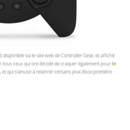
t disponible via le site web de Controller Gear, et affiché
pour tous ceux qui ont décidé de craquer également pour
le
, et qui s’amuse à relancer certains jeux Xbox première