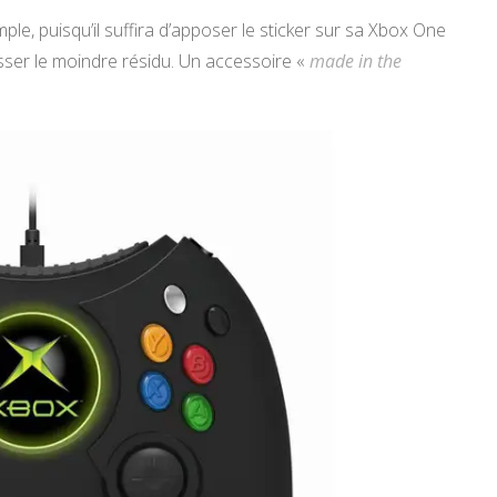
mple, puisqu’il suffira d’apposer le sticker sur sa Xbox One
laisser le moindre résidu. Un accessoire «
made in the