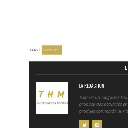
TAGS :
Xbox One X
L
LA REDACTION
THM est un magazine tourn
propose des actualités et d
produits connectés, aux je