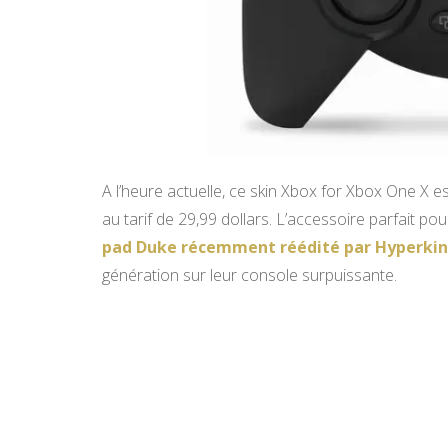
A l’heure actuelle, ce skin Xbox for Xbox One X es
au tarif de 29,99 dollars. L’accessoire parfait 
pad Duke récemment réédité par Hyperkin
génération sur leur console surpuissante.