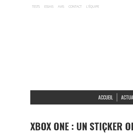
TESTS
ESSAIS
AVIS
CONTACT
L’ÉQUIPE
ACCUEIL
ACTUA
XBOX ONE : UN STICKER O