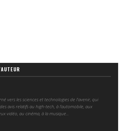
'AUTEUR
é vers les sciences et technologies de l'avenir, qui
es avis relatifs au high-tech, à l’automobile, aux
ux vidéo, au cinéma, à la musique...