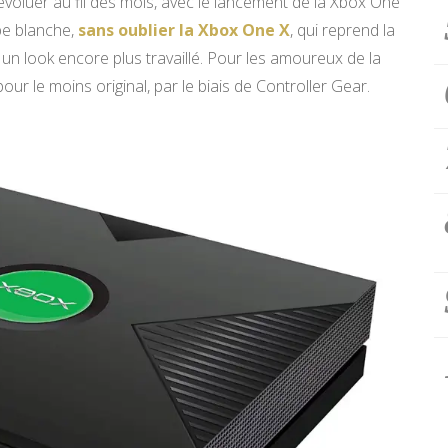
voluer au fil des mois, avec le lancement de la Xbox One
obe blanche,
sans oublier la Xbox One X
, qui reprend la
 un look encore plus travaillé. Pour les amoureux de la
ur le moins original, par le biais de Controller Gear.