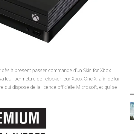
nt dès à présent passer commande d’un Skin for Xbox
va leur permettre de relooker leur Xbox One X, afin de lui
e qui dispose de la licence officielle Microsoft, et qui se