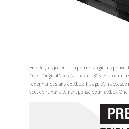
En effet, les joueurs un peu nostalgiques peuve
One – Original Xbox (au prix de 30$ environ), qui 
redonner des airs de Xbox. Il s’agit d’un accessoir
veut donc parfaitement pensé pour la Xbox One.