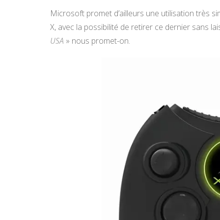
Microsoft promet d’ailleurs une utilisation très si
X, avec la possibilité de retirer ce dernier sans 
USA
» nous promet-on.