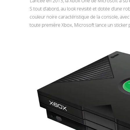
Lancée en 2013, la Xbox One de Microsoft a su é
S tout d’abord, au look revisité et dotée d’une r
couleur noire caractéristique de la console, avec
toute première Xbox, Microsoft lance un sticker po