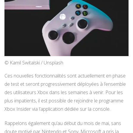
© Kamil Switalski / Unsplash
Ces nouvelles fonctionnalités sont actuellement en phase
de test et seront progressivement déployées à l’ensemble
des utilisateurs Xbox dans les semaines à venir. Pour les
plus impatients, il est possible de rejoindre le programme
Xbox Insider via l’application dédiée sur la console.
Rappelons également qu’au début du mois de mai, sans
doute motivé par Nintendo et Sony, Microsoft a pris la