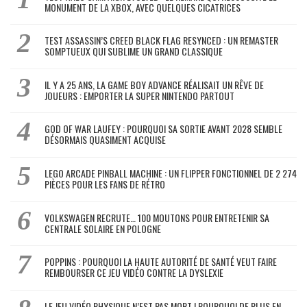
MONUMENT DE LA XBOX, AVEC QUELQUES CICATRICES
TEST ASSASSIN’S CREED BLACK FLAG RESYNCED : UN REMASTER
SOMPTUEUX QUI SUBLIME UN GRAND CLASSIQUE
IL Y A 25 ANS, LA GAME BOY ADVANCE RÉALISAIT UN RÊVE DE
JOUEURS : EMPORTER LA SUPER NINTENDO PARTOUT
GOD OF WAR LAUFEY : POURQUOI SA SORTIE AVANT 2028 SEMBLE
DÉSORMAIS QUASIMENT ACQUISE
LEGO ARCADE PINBALL MACHINE : UN FLIPPER FONCTIONNEL DE 2 274
PIÈCES POUR LES FANS DE RÉTRO
VOLKSWAGEN RECRUTE… 100 MOUTONS POUR ENTRETENIR SA
CENTRALE SOLAIRE EN POLOGNE
POPPINS : POURQUOI LA HAUTE AUTORITÉ DE SANTÉ VEUT FAIRE
REMBOURSER CE JEU VIDÉO CONTRE LA DYSLEXIE
LE JEU VIDÉO PHYSIQUE N’EST PAS MORT ! POURQUOI DE PLUS EN