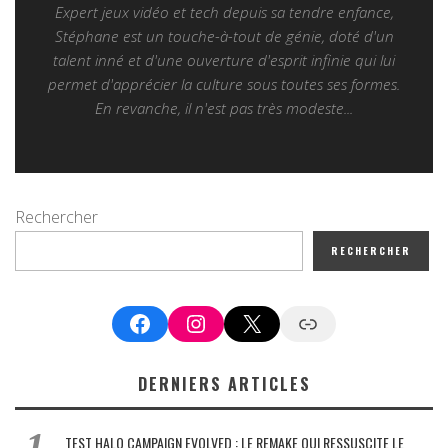
Expert jeux vidéo et tech depuis sa tendre enfance,
Stéphane est un touche-à-tout de génie, doté d'un
talent inné et d'une ouverture d'esprit infinie qui lui
permet d'apprécier la culture sous toutes ses formes.
En revanche, il n'est pas très modeste...
Rechercher
RECHERCHER
Facebook
Instagram
X
Google News
DERNIERS ARTICLES
TEST HALO CAMPAIGN EVOLVED : LE REMAKE QUI RESSUSCITE LE