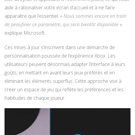
aide à rationaliser votre écran d’accueil et à ne faire
apparaître que l’essentiel. «
Nous sommes encore en train
de peaufiner ce paramètre, qui sera bientôt disponible
»
explique Microsoft.
Ces mises à jour s’inscrivent dans une démarche de
personnalisation poussée de l’expérience Xbox. Les
utilisateurs peuvent désormais adapter l’interface à leurs
goûts, en mettant en avant leurs jeux préférés et en
éliminant les éléments superflus. Cette approche vise à
créer un espace de jeu qui reflète les préférences et les
habitudes de chaque joueur.