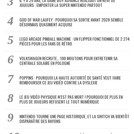
IL Y A 25 ANS, LA GAME BOY ADVANCE RÉALISAIT UN RÊVE DE
JOUEURS : EMPORTER LA SUPER NINTENDO PARTOUT
GOD OF WAR LAUFEY : POURQUOI SA SORTIE AVANT 2028 SEMBLE
DÉSORMAIS QUASIMENT ACQUISE
LEGO ARCADE PINBALL MACHINE : UN FLIPPER FONCTIONNEL DE 2 274
PIÈCES POUR LES FANS DE RÉTRO
VOLKSWAGEN RECRUTE… 100 MOUTONS POUR ENTRETENIR SA
CENTRALE SOLAIRE EN POLOGNE
POPPINS : POURQUOI LA HAUTE AUTORITÉ DE SANTÉ VEUT FAIRE
REMBOURSER CE JEU VIDÉO CONTRE LA DYSLEXIE
LE JEU VIDÉO PHYSIQUE N’EST PAS MORT ! POURQUOI DE PLUS EN
PLUS DE JOUEURS REFUSENT LE TOUT NUMÉRIQUE
NINTENDO TOURNE UNE PAGE HISTORIQUE, ET LA SWITCH VA BIENTÔT
DISPARAÎTRE DES RAYONS