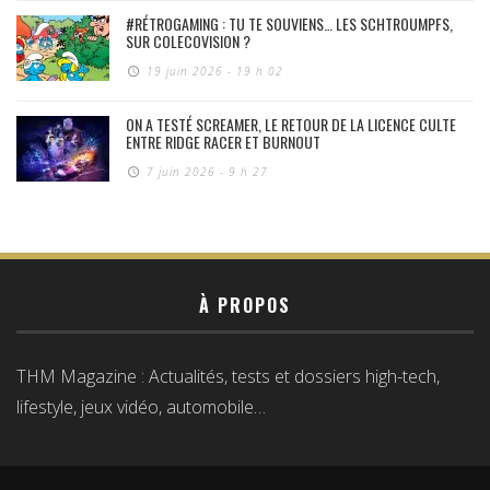
#RÉTROGAMING : TU TE SOUVIENS… LES SCHTROUMPFS,
SUR COLECOVISION ?
19 juin 2026 - 19 h 02
ON A TESTÉ SCREAMER, LE RETOUR DE LA LICENCE CULTE
ENTRE RIDGE RACER ET BURNOUT
7 juin 2026 - 9 h 27
À PROPOS
THM Magazine : Actualités, tests et dossiers high-tech,
lifestyle, jeux vidéo, automobile…