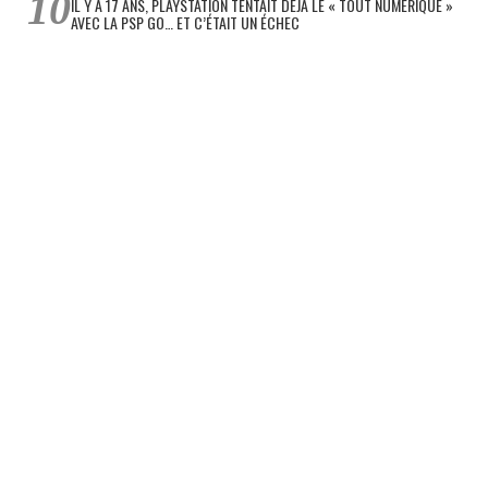
IL Y A 17 ANS, PLAYSTATION TENTAIT DÉJÀ LE « TOUT NUMÉRIQUE »
AVEC LA PSP GO… ET C’ÉTAIT UN ÉCHEC