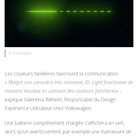
© Volkswagen
Les couleurs familières favorisent la communication
«
Malgré son caractère très innovant, ID. Light fonctionne de
manière intuitive en utilisant des couleurs familières
« ,
explique Valentina Wilhelm, Responsable du Design
Expérience Utilisateur chez Volkswagen.
Une batterie complètement chargée s’affichera en vert,
alors qu’un avertissement, par exemple une manœuvre de