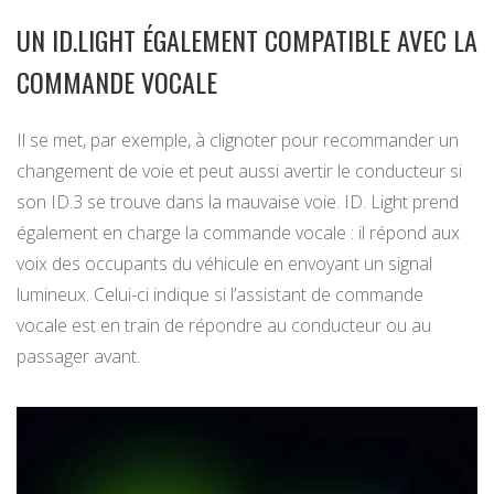
UN ID.LIGHT ÉGALEMENT COMPATIBLE AVEC LA
COMMANDE VOCALE
Il se met, par exemple, à clignoter pour recommander un
changement de voie et peut aussi avertir le conducteur si
son ID.3 se trouve dans la mauvaise voie. ID. Light prend
également en charge la commande vocale : il répond aux
voix des occupants du véhicule en envoyant un signal
lumineux. Celui-ci indique si l’assistant de commande
vocale est en train de répondre au conducteur ou au
passager avant.