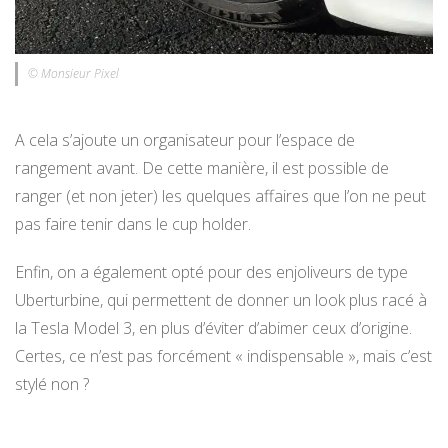
© Monsieur Pixel
A cela s’ajoute un organisateur pour l’espace de
rangement avant. De cette manière, il est possible de
ranger (et non jeter) les quelques affaires que l’on ne peut
pas faire tenir dans le cup holder.
Enfin, on a également opté pour des enjoliveurs de type
Uberturbine, qui permettent de donner un look plus racé à
la Tesla Model 3, en plus d’éviter d’abimer ceux d’origine.
Certes, ce n’est pas forcément « indispensable », mais c’est
stylé non ?