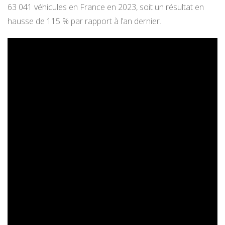
63 041 véhicules en France en 2023, soit un résultat en
hausse de 115 % par rapport à l’an dernier.