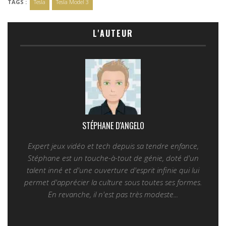
TAGS :
Tesla
Tesla Model 3
L'AUTEUR
STÉPHANE D'ANGELO
Expert jeux vidéo et tech depuis sa tendre enfance,
Stéphane est un touche-à-tout de génie, doté d'un
talent inné et d'une ouverture d'esprit infinie qui lui
permet d'apprécier la culture sous toutes ses formes.
En revanche, il n'est pas très modeste...