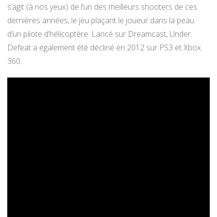
s’agit (à nos yeux) de l’un des meilleurs shooters de ces
dernières années, le jeu plaçant le joueur dans la peau
d’un pilote d’hélicoptère. Lancé sur Dreamcast, Under
Defeat a également été décliné en 2012 sur PS3 et Xbox
360.