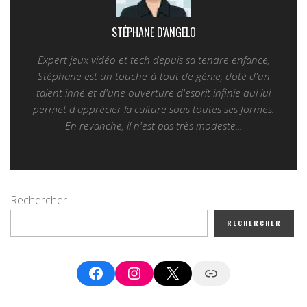
STÉPHANE D'ANGELO
Expert jeux vidéo et tech depuis sa tendre enfance,
Stéphane est un touche-à-tout de génie, doté d'un
talent inné et d'une ouverture d'esprit infinie qui lui
permet d'apprécier la culture sous toutes ses formes.
En revanche, il n'est pas très modeste...
Rechercher
RECHERCHER
Facebook
Instagram
X
Google News