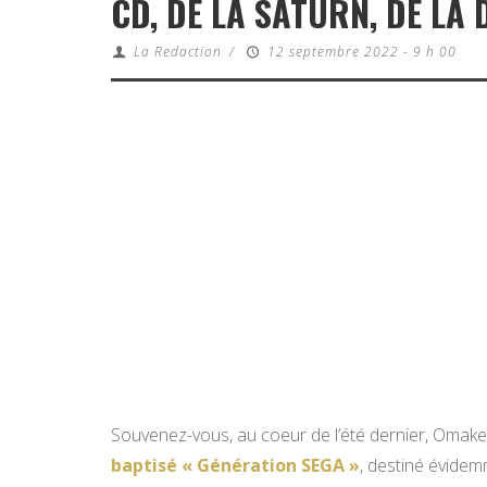
CD, DE LA SATURN, DE L
La Redaction
/
12 septembre 2022 - 9 h 00
Souvenez-vous, au coeur de l’été dernier, Omak
baptisé « Génération SEGA »
, destiné évidem