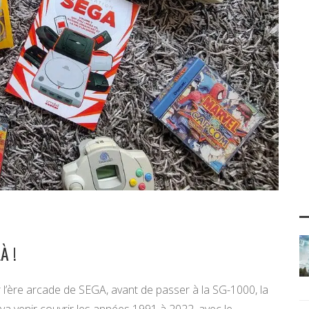
À !
r l’ère arcade de SEGA, avant de passer à la SG-1000, la
a venir couvrir les années 1991 à 2022, avec le