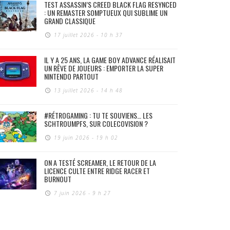
TEST ASSASSIN’S CREED BLACK FLAG RESYNCED
: UN REMASTER SOMPTUEUX QUI SUBLIME UN
GRAND CLASSIQUE
17 juillet 2026 - 10 h 37
IL Y A 25 ANS, LA GAME BOY ADVANCE RÉALISAIT
UN RÊVE DE JOUEURS : EMPORTER LA SUPER
NINTENDO PARTOUT
13 juillet 2026 - 14 h 48
#RÉTROGAMING : TU TE SOUVIENS… LES
SCHTROUMPFS, SUR COLECOVISION ?
19 juin 2026 - 19 h 02
ON A TESTÉ SCREAMER, LE RETOUR DE LA
LICENCE CULTE ENTRE RIDGE RACER ET
BURNOUT
7 juin 2026 - 9 h 27