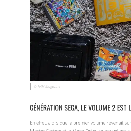
© THM Magazine
GÉNÉRATION SEGA, LE VOLUME 2 EST L
En effet, alors que la premier volume revenait su
Master System et la Mega Drive, ce nouvel opus v