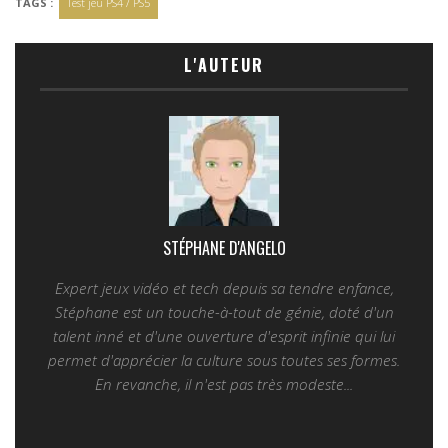
TAGS :
Test jeu PS4 / PS5
L'AUTEUR
STÉPHANE D'ANGELO
Expert jeux vidéo et tech depuis sa tendre enfance,
Stéphane est un touche-à-tout de génie, doté d'un
talent inné et d'une ouverture d'esprit infinie qui lui
permet d'apprécier la culture sous toutes ses formes.
En revanche, il n'est pas très modeste...