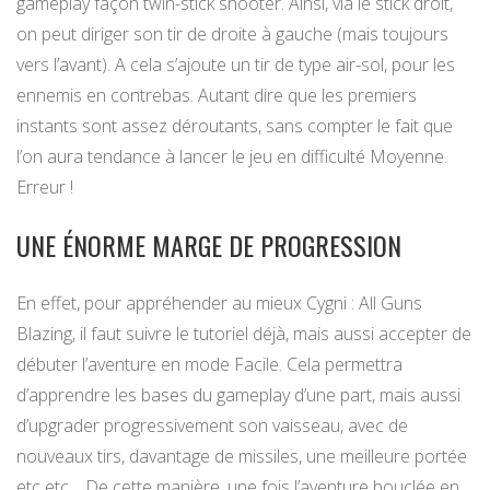
gameplay façon twin-stick shooter. Ainsi, via le stick droit,
on peut diriger son tir de droite à gauche (mais toujours
vers l’avant). A cela s’ajoute un tir de type air-sol, pour les
ennemis en contrebas. Autant dire que les premiers
instants sont assez déroutants, sans compter le fait que
l’on aura tendance à lancer le jeu en difficulté Moyenne.
Erreur !
UNE ÉNORME MARGE DE PROGRESSION
En effet, pour appréhender au mieux Cygni : All Guns
Blazing, il faut suivre le tutoriel déjà, mais aussi accepter de
débuter l’aventure en mode Facile. Cela permettra
d’apprendre les bases du gameplay d’une part, mais aussi
d’upgrader progressivement son vaisseau, avec de
nouveaux tirs, davantage de missiles, une meilleure portée
etc etc… De cette manière, une fois l’aventure bouclée en