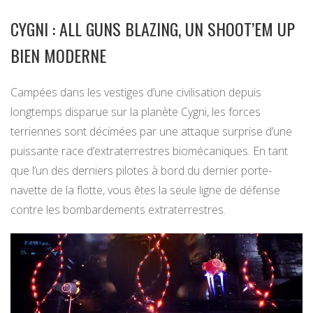
CYGNI : ALL GUNS BLAZING, UN SHOOT’EM UP
BIEN MODERNE
Campées dans les vestiges d’une civilisation depuis
longtemps disparue sur la planète Cygni, les forces
terriennes sont décimées par une attaque surprise d’une
puissante race d’extraterrestres biomécaniques. En tant
que l’un des derniers pilotes à bord du dernier porte-
navette de la flotte, vous êtes la seule ligne de défense
contre les bombardements extraterrestres.