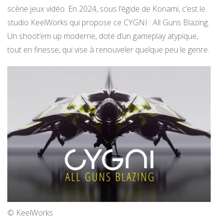
scène jeux vidéo. En 2024, sous l’égide de Konami, c’est le
studio KeelWorks qui propose ce CYGNI : All Guns Blazing.
Un shoot’em up moderne, doté d’un gameplay atypique,
tout en finesse, qui vise à renouveler quelque peu le genre.
© KeelWorks