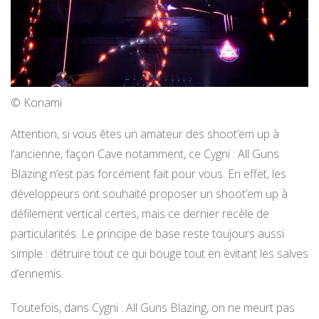
© Konami
Attention, si vous êtes un amateur des shoot’em up à
l’ancienne, façon Cave notamment, ce Cygni : All Guns
Blazing n’est pas forcément fait pour vous. En effet, les
développeurs ont souhaité proposer un shoot’em up à
défilement vertical certes, mais ce dernier recèle de
particularités. Le principe de base reste toujours aussi
simple : détruire tout ce qui bouge tout en évitant les salves
d’ennemis.
Toutefois, dans Cygni : All Guns Blazing, on ne meurt pas