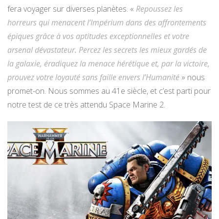
fera voyager sur diverses planètes. «
Repoussez les
horreurs qui menacent l’Impérium dans des affrontements
épiques grâce à vos aptitudes exceptionnelles et votre
arsenal dévastateur. Percez les secrets les mieux gardés de
la galaxie, éradiquez la menace hérétique et, par la victoire,
prouvez votre loyauté sans faille envers l’Humanité
» nous
promet-on. Nous sommes au 41e siècle, et c’est parti pour
notre test de ce très attendu Space Marine 2.