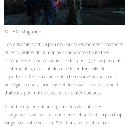
© THM Magazine
Les ennemis sont un peu (toujours) les mêmes finalement,
et les subtilités de gameplay sont somme toute très
sommaires. On aurait apprécié des passages un peu plus
contemplatifs, d’autant plus que le jeu fourmille de
superbes effets en arrière-plan bien souvent, mais on a
privilégié ici une action pure et dure avec, heureusement
d’ailleurs, pas mal de séquences plutôt épiques.
A mettre également au registre des défauts, des
chargements un peu trop présents, et surtout un peu trop
longs (sur notre version PS5). Par ailleurs, et cela en