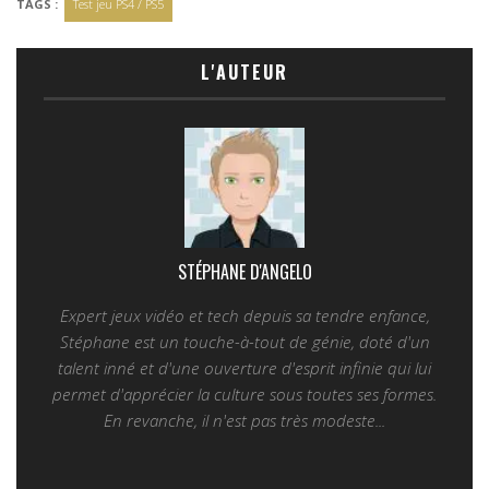
TAGS :
Test jeu PS4 / PS5
L'AUTEUR
STÉPHANE D'ANGELO
Expert jeux vidéo et tech depuis sa tendre enfance,
Stéphane est un touche-à-tout de génie, doté d'un
talent inné et d'une ouverture d'esprit infinie qui lui
permet d'apprécier la culture sous toutes ses formes.
En revanche, il n'est pas très modeste...