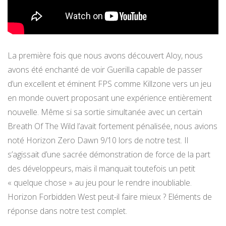
La première fois que nous avons découvert Aloy, nous
avons été enchanté de voir Guerilla capable de passer
d’un excellent et éminent FPS comme Killzone vers un jeu
en monde ouvert proposant une expérience entièrement
nouvelle. Même si sa sortie simultanée avec un certain
Breath Of The Wild l’avait fortement pénalisée, nous avions
noté Horizon Zero Dawn 9/10 lors de notre test. Il
s’agissait d’une sacrée démonstration de force de la part
des développeurs, mais il manquait toutefois un petit
« quelque chose » au jeu pour le rendre inoubliable.
Horizon Forbidden West peut-il faire mieux ? Eléments de
réponse dans notre test complet.