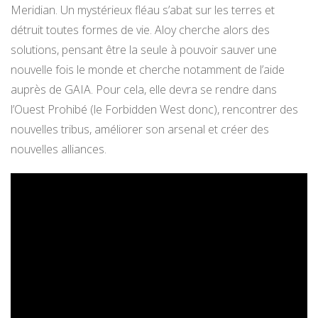
Meridian. Un mystérieux fléau s’abat sur les terres et
détruit toutes formes de vie. Aloy cherche alors des
solutions, pensant être la seule à pouvoir sauver une
nouvelle fois le monde et cherche notamment de l’aide
auprès de GAIA. Pour cela, elle devra se rendre dans
l’Ouest Prohibé (le Forbidden West donc), rencontrer des
nouvelles tribus, améliorer son arsenal et créer des
nouvelles alliances.