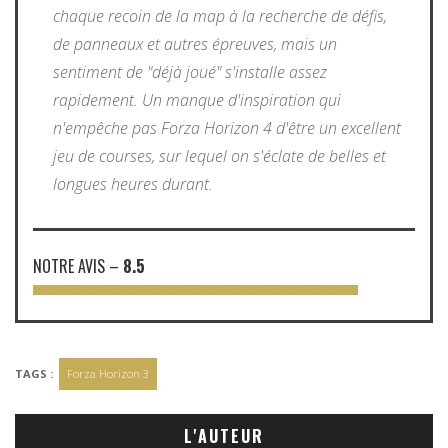
chaque recoin de la map à la recherche de défis,
de panneaux et autres épreuves, mais un
sentiment de "déjà joué" s'installe assez
rapidement. Un manque d'inspiration qui
n'empêche pas Forza Horizon 4 d'être un excellent
jeu de courses, sur lequel on s'éclate de belles et
longues heures durant.
NOTRE AVIS
–
8.5
TAGS :
Forza Horizon 3
L'AUTEUR