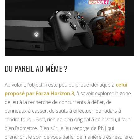
DU PAREIL AU MÊME ?
Au volant, l’objectif reste peu ou proue identique à
celui
proposé par Forza Horizon 3
, à savoir explorer la zone
de jeu à la recherche de concurrents à défier, de
panneaux à casser, de sauts à effectuer, de radars à
rendre fous… Bref, rien de bien original à ce niveau, il faut
bien l’admettre. Bien sûr, le jeu regorge de PNJ qui
prendront le soin de vous parler de manière très régulière,