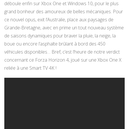
déboule enfin sur Xbox One et Windows 10, pour le plus
grand bonheur des amoureux de belles mécaniques. Pour
ce nouvel opus, exit l’Australie, place aux paysages de
Grande-Bretagne, avec en prime un tout nouveau système
de saisons dynamiques pour braver la pluie, la neige, la
boue ou encore l’asphalte brûlant à bord des 450
véhicules disponibles… Bref, c’est l’heure de notre verdict
concernant ce Forza Horizon 4, joué sur une Xbox One X
reliée à une Smart TV 4K !