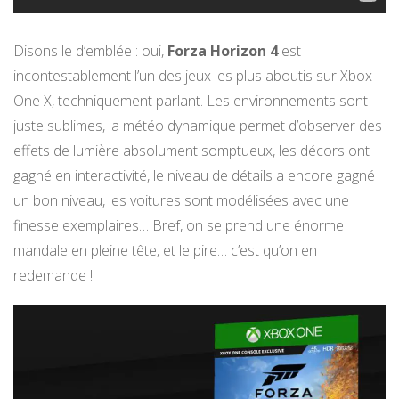
Disons le d’emblée : oui,
Forza Horizon 4
est
incontestablement l’un des jeux les plus aboutis sur Xbox
One X, techniquement parlant. Les environnements sont
juste sublimes, la météo dynamique permet d’observer des
effets de lumière absolument somptueux, les décors ont
gagné en interactivité, le niveau de détails a encore gagné
un bon niveau, les voitures sont modélisées avec une
finesse exemplaires… Bref, on se prend une énorme
mandale en pleine tête, et le pire… c’est qu’on en
redemande !