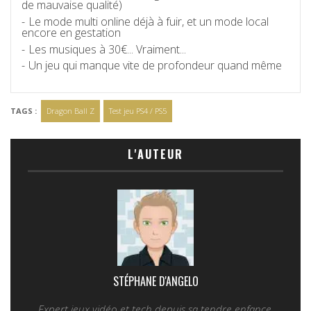
de mauvaise qualité)
Le mode multi online déjà à fuir, et un mode local
encore en gestation
Les musiques à 30€... Vraiment...
Un jeu qui manque vite de profondeur quand même
TAGS :
Dragon Ball Z
Test jeu PS4 / PS5
L'AUTEUR
STÉPHANE D'ANGELO
Expert jeux vidéo et tech depuis sa tendre enfance,