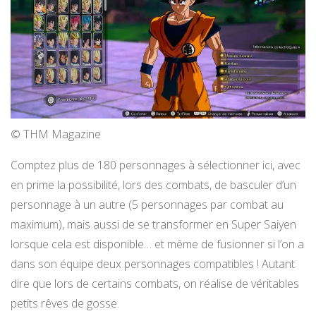
© THM Magazine
Comptez plus de 180 personnages à sélectionner ici, avec
en prime la possibilité, lors des combats, de basculer d’un
personnage à un autre (5 personnages par combat au
maximum), mais aussi de se transformer en Super Saiyen
lorsque cela est disponible… et même de fusionner si l’on a
dans son équipe deux personnages compatibles ! Autant
dire que lors de certains combats, on réalise de véritables
petits rêves de gosse.