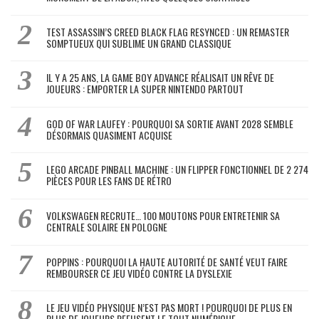
TEST ASSASSIN’S CREED BLACK FLAG RESYNCED : UN REMASTER
SOMPTUEUX QUI SUBLIME UN GRAND CLASSIQUE
IL Y A 25 ANS, LA GAME BOY ADVANCE RÉALISAIT UN RÊVE DE
JOUEURS : EMPORTER LA SUPER NINTENDO PARTOUT
GOD OF WAR LAUFEY : POURQUOI SA SORTIE AVANT 2028 SEMBLE
DÉSORMAIS QUASIMENT ACQUISE
LEGO ARCADE PINBALL MACHINE : UN FLIPPER FONCTIONNEL DE 2 274
PIÈCES POUR LES FANS DE RÉTRO
VOLKSWAGEN RECRUTE… 100 MOUTONS POUR ENTRETENIR SA
CENTRALE SOLAIRE EN POLOGNE
POPPINS : POURQUOI LA HAUTE AUTORITÉ DE SANTÉ VEUT FAIRE
REMBOURSER CE JEU VIDÉO CONTRE LA DYSLEXIE
LE JEU VIDÉO PHYSIQUE N’EST PAS MORT ! POURQUOI DE PLUS EN
PLUS DE JOUEURS REFUSENT LE TOUT NUMÉRIQUE