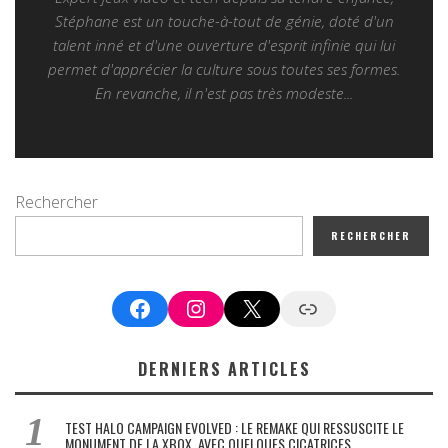
Stéphane est un touche-à-tout de génie, doté d'un
talent inné et d'une ouverture d'esprit infinie qui lui
permet d'apprécier la culture sous toutes ses formes.
En revanche, il n'est pas très modeste...
Rechercher
RECHERCHER
Facebook
Instagram
X
Google News
DERNIERS ARTICLES
TEST HALO CAMPAIGN EVOLVED : LE REMAKE QUI RESSUSCITE LE
MONUMENT DE LA XBOX, AVEC QUELQUES CICATRICES