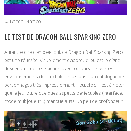
© Bandai Namco
LE TEST DE DRAGON BALL SPARKING ZERO
Autant le dire d’emblée, oui, ce Dragon Ball Sparking Zero
est une réussite. Visuellement d’abord, le jeu est le digne
descendant de Tenkaichi 3, avec toujours ces vastes
environnements destructibles, mais aussi un catalogue de
personnages très impressionnant. Toutefois, il est à noter
que le jeu, outre quelques aspects perfectibles (interface,
mode multijoueur…) manque aussi un peu de profondeur.