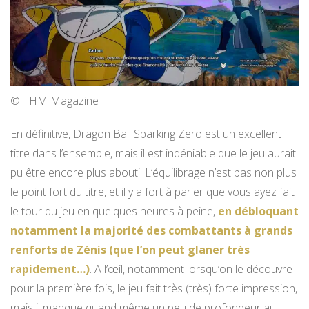
© THM Magazine
En définitive, Dragon Ball Sparking Zero est un excellent
titre dans l’ensemble, mais il est indéniable que le jeu aurait
pu être encore plus abouti. L’équilibrage n’est pas non plus
le point fort du titre, et il y a fort à parier que vous ayez fait
le tour du jeu en quelques heures à peine,
en débloquant
notamment la majorité des combattants à grands
renforts de Zénis (que l’on peut glaner très
rapidement…)
. A l’œil, notamment lorsqu’on le découvre
pour la première fois, le jeu fait très (très) forte impression,
mais il manque quand même un peu de profondeur au