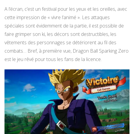
A l’écran, c’est un festival pour les yeux et les oreilles, avec
cette impression de « vivre l’animé ». Les attaques
spéciales sont évidemment de la partie, il est possible de
faire grimper son ki, les décors sont destructibles, les
vêtements des personnages se détériorent au fil des
combats… Bref, à première vue, Dragon Ball Sparking Zero
est le jeu rêvé pour tous les fans de la licence.