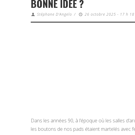
BONNE IDÉE ?
Stéphane D'Angelo
/
26 octobre 2025 - 17 h 18
Dans les années 90, à l’époque où les salles d’a
les boutons de nos pads étaient martelés avec fe