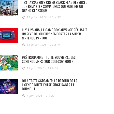
TEST ASSASSIN’S CREED BLACK FLAG RESYNCED
: UN REMASTER SOMPTUEUX QUI SUBLIME UN
GRAND CLASSIQUE
17 juillet 2026 - 10 h 37
IL Y A 25 ANS, LA GAME BOY ADVANCE RÉALISAIT
UN RÊVE DE JOUEURS : EMPORTER LA SUPER
NINTENDO PARTOUT
13 juillet 2026 - 14 h 48
#RÉTROGAMING : TU TE SOUVIENS… LES
SCHTROUMPFS, SUR COLECOVISION ?
19 juin 2026 - 19 h 02
ON A TESTÉ SCREAMER, LE RETOUR DE LA
LICENCE CULTE ENTRE RIDGE RACER ET
BURNOUT
7 juin 2026 - 9 h 27