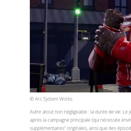
© Arc System Works
Autre atout non négligeable : la durée de vie. Le 
après la campagne principale (qui nécessite env
supplémentaires” originales, ainsi que des épi