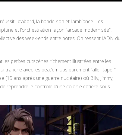
ssit : d’abord, la bande-son et l’ambiance. Les
hiptune et l’orchestration façon “arcade modernisée”,
llective des week-ends entre potes. On ressent l’ADN du
 les petites cutscènes richement illustrées entre les
qui tranche avec les beat’em ups purement “aller-taper”.
 (15 ans après une guerre nucléaire) où Billy, Jimmy,
 de reprendre le contrôle d’une colonie côtière sous