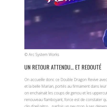
© Arc System Works
UN RETOUR ATTENDU… ET REDOUTÉ
On accueille donc ce Double Dragon Revive avec un
et la belle Marian, portés au firmament dans leur
on enchainait les coups de genou et les uppercut
renouveau flamboyant, force est de constater q
clin d’œil rétro… parfois un peu trop à ses dépen