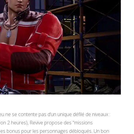
jeu ne se contente pas d’un unique défilé de niveaux :
iron 2 heures), Revive propose des “missions
sodes bonus pour les personnages débloqués. Un bon