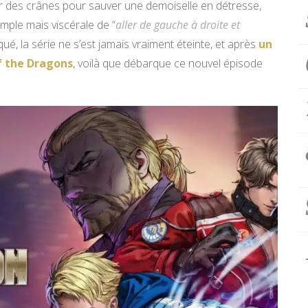
er des crânes pour sauver une demoiselle en détresse,
mple mais viscérale de “
aller de gauche à droite et
qué, la série ne s’est jamais vraiment éteinte, et après
un
f the Dragons
, voilà que débarque ce nouvel épisode