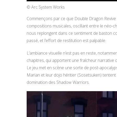
© Arc System Works
Commençons par ce que Double Dragon Revive réu
compositions musicales, oscillant entre le néo-c
nous replongent dans ce sentiment de baston co
passé, et l’effort de restitution est palpable.
L’ambiance visuelle n’est pas en reste, notamment
chapitres, qui apportent une fraîcheur narrative 
Le jeu met en scène une sorte de post-apocalypse
Marian et leur dojo héritier (Sosetsuken) tentent
domination des Shadow Warriors.