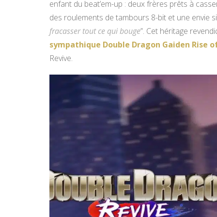
enfant du beat’em-up : deux frères prêts à cass
des roulements de tambours 8-bit et une envie si
fracasser tout ce qui bouge
”. Cet héritage revendi
sympathique Double Dragon Gaiden Rise o
Revive.