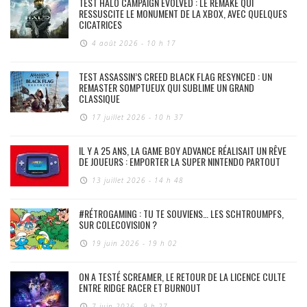
TEST HALO CAMPAIGN EVOLVED : LE REMAKE QUI
RESSUSCITE LE MONUMENT DE LA XBOX, AVEC QUELQUES
CICATRICES
4 août 2026 - 10 h 17
TEST ASSASSIN’S CREED BLACK FLAG RESYNCED : UN
REMASTER SOMPTUEUX QUI SUBLIME UN GRAND
CLASSIQUE
17 juillet 2026 - 10 h 37
IL Y A 25 ANS, LA GAME BOY ADVANCE RÉALISAIT UN RÊVE
DE JOUEURS : EMPORTER LA SUPER NINTENDO PARTOUT
13 juillet 2026 - 14 h 48
#RÉTROGAMING : TU TE SOUVIENS… LES SCHTROUMPFS,
SUR COLECOVISION ?
19 juin 2026 - 19 h 02
ON A TESTÉ SCREAMER, LE RETOUR DE LA LICENCE CULTE
ENTRE RIDGE RACER ET BURNOUT
7 juin 2026 - 9 h 27