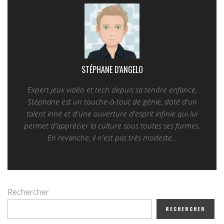
STÉPHANE D'ANGELO
Expert jeux vidéo et tech depuis sa tendre enfance,
Stéphane est un touche-à-tout de génie, doté d'un
talent inné et d'une ouverture d'esprit infinie qui lui
permet d'apprécier la culture sous toutes ses formes.
En revanche, il n'est pas très modeste...
Rechercher
RECHERCHER