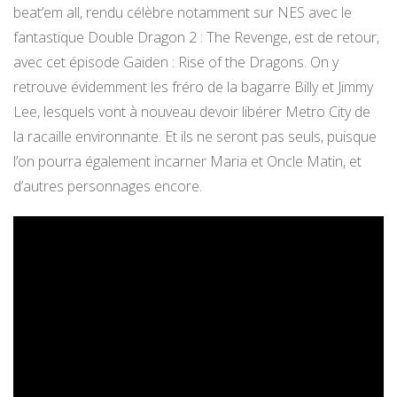
beat’em all, rendu célèbre notamment sur NES avec le
fantastique Double Dragon 2 : The Revenge, est de retour,
avec cet épisode Gaiden : Rise of the Dragons. On y
retrouve évidemment les fréro de la bagarre Billy et Jimmy
Lee, lesquels vont à nouveau devoir libérer Metro City de
la racaille environnante. Et ils ne seront pas seuls, puisque
l’on pourra également incarner Maria et Oncle Matin, et
d’autres personnages encore.