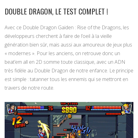
DOUBLE DRAGON, LE TEST COMPLET !
Avec ce Double Dragon Gaiden : Rise of the Dragons, les
développeurs cherchent à faire de l’oeil à la vieille
génération bien sûr, mais aussi aux amoureux de jeux plus
« modernes ». Pour les anciens, on retrouve donc un
beat’em all en 2D somme toute classique, avec un ADN
très fidèle au Double Dragon de notre enfance. Le principe
est simple : tatanner tous les ennemis qui se mettront en
travers de notre route.