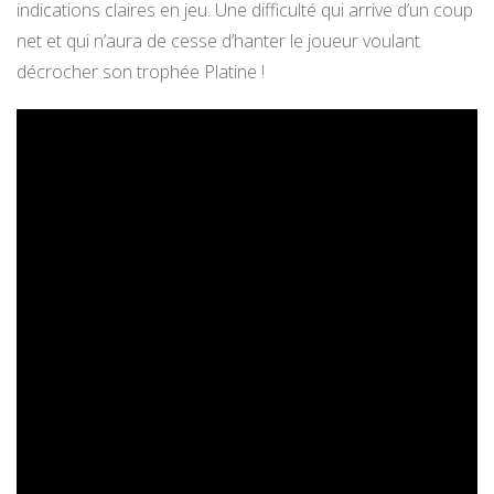
indications claires en jeu. Une difficulté qui arrive d’un coup
net et qui n’aura de cesse d’hanter le joueur voulant
décrocher son trophée Platine !