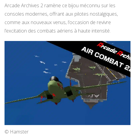
Arcade Archives 2 ramène ce bijou méconnu sur les
consoles modernes, offrant aux pilotes nostalgiques,
comme aux nouveaux venus, l’occasion de revivre
l’excitation des combats aériens à haute intensité.
© Hamster