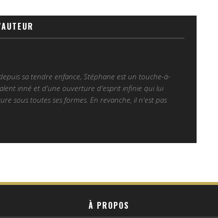
'AUTEUR
 depuis sa tendre enfance, Stéphane est un touche-à-
alent inné et d'une ouverture d'esprit infinie qui lui
ure sous toutes ses formes. En revanche, il n'est pas
À PROPOS