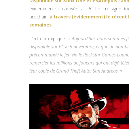
Disponible sur Xbox One et PS4 depuis l’an
évidemment son arrivée sur PC. Le titre signé R
prochain,
à travers (évidemment) le récent 
semaines
.
L’éditeur explique : «
Aujourd’hui, nous sommes f
disponible sur PC le 5 novembre, et que de nombr
précommandé le jeu via le Rockstar Games Launch
remercier les millions de joueurs qui ont déjà té
leur copie de Grand Theft Auto: San Andreas.
»