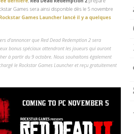
née dernière
,
Red Dead Redemption 2
prépare
ockstar Games sera ainsi disponible dès le 5 novembre
Rockstar Games Launcher lancé il y a quelques
iers d’annoncer que Red Dead Redemption 2 sera
eux bonus spéciaux attendront les joueurs qui auront
er à partir du 9 octobre. Nous souhaitons également
léchargé le Rockstar Games Launcher et reçu gratuitement