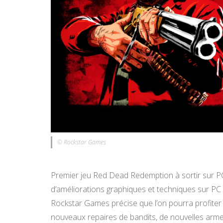
© Rockstar Games
Premier jeu Red Dead Redemption à sortir sur P
d’améliorations graphiques et techniques sur PC 
Rockstar Games précise que l’on pourra profiter 
nouveaux repaires de bandits, de nouvelles arme