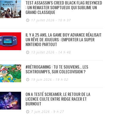
TEST ASSASSIN’S CREED BLACK FLAG RESYNCED
: UN REMASTER SOMPTUEUX QUI SUBLIME UN
GRAND CLASSIQUE
17 juillet 2026 - 10 h 37
IL Y A 25 ANS, LA GAME BOY ADVANCE RÉALISAIT
UN RÊVE DE JOUEURS : EMPORTER LA SUPER
NINTENDO PARTOUT
13 juillet 2026 - 14 h 48
#RÉTROGAMING : TU TE SOUVIENS… LES
SCHTROUMPFS, SUR COLECOVISION ?
19 juin 2026 - 19 h 02
ON A TESTÉ SCREAMER, LE RETOUR DE LA
LICENCE CULTE ENTRE RIDGE RACER ET
BURNOUT
7 juin 2026 - 9 h 27