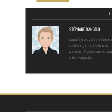
L
STÉPHANE D'ANGELO
Expert jeux vidéo et tech
tout de génie, doté d'un t
permet d'apprécier la cult
très modeste...