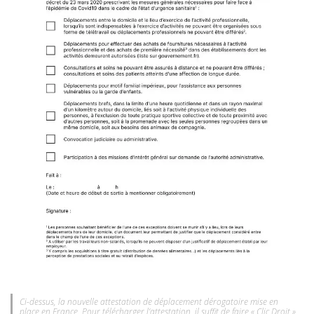
Ci-dessus, la nouvelle attestation de déplacement dérogatoire mise en
place en France. Pour télécharger l’attestation, il suffit de faire « Clic Droit »