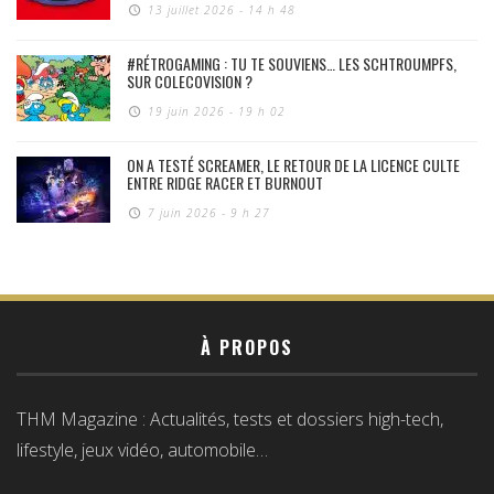
13 juillet 2026 - 14 h 48
#RÉTROGAMING : TU TE SOUVIENS… LES SCHTROUMPFS,
SUR COLECOVISION ?
19 juin 2026 - 19 h 02
ON A TESTÉ SCREAMER, LE RETOUR DE LA LICENCE CULTE
ENTRE RIDGE RACER ET BURNOUT
7 juin 2026 - 9 h 27
À PROPOS
THM Magazine : Actualités, tests et dossiers high-tech,
lifestyle, jeux vidéo, automobile…