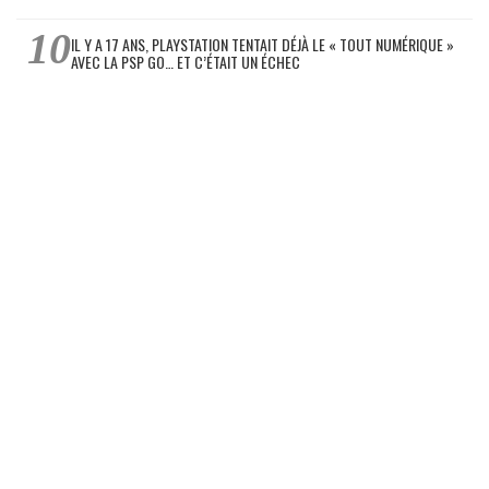
IL Y A 17 ANS, PLAYSTATION TENTAIT DÉJÀ LE « TOUT NUMÉRIQUE »
AVEC LA PSP GO… ET C’ÉTAIT UN ÉCHEC