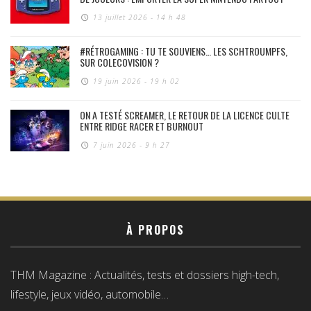
13 juillet 2026 - 14 h 48
#RÉTROGAMING : TU TE SOUVIENS… LES SCHTROUMPFS,
SUR COLECOVISION ?
19 juin 2026 - 19 h 02
ON A TESTÉ SCREAMER, LE RETOUR DE LA LICENCE CULTE
ENTRE RIDGE RACER ET BURNOUT
7 juin 2026 - 9 h 27
À PROPOS
THM Magazine : Actualités, tests et dossiers high-tech,
lifestyle, jeux vidéo, automobile…