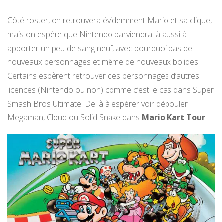
Côté roster, on retrouvera évidemment Mario et sa clique,
mais on espère que Nintendo parviendra là aussi à
apporter un peu de sang neuf, avec pourquoi pas de
nouveaux personnages et même de nouveaux bolides.
Certains espèrent retrouver des personnages d’autres
licences (Nintendo ou non) comme c’est le cas dans Super
Smash Bros Ultimate. De là à espérer voir débouler
Megaman, Cloud ou Solid Snake dans
Mario Kart Tour
…