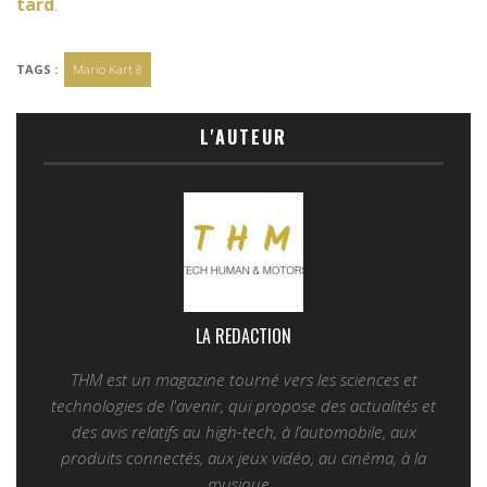
tard
.
TAGS :
Mario Kart 8
L'AUTEUR
LA REDACTION
THM est un magazine tourné vers les sciences et
technologies de l'avenir, qui propose des actualités et
des avis relatifs au high-tech, à l’automobile, aux
produits connectés, aux jeux vidéo, au cinéma, à la
musique...