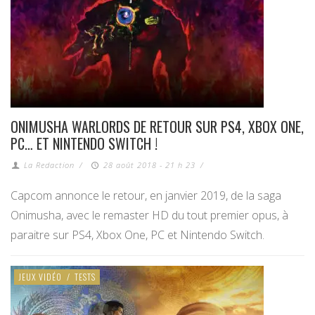
ONIMUSHA WARLORDS DE RETOUR SUR PS4, XBOX ONE,
PC… ET NINTENDO SWITCH !
La Redaction
/
28 août 2018 - 21 h 23
/
Capcom annonce le retour, en janvier 2019, de la saga
Onimusha, avec le remaster HD du tout premier opus, à
paraitre sur PS4, Xbox One, PC et Nintendo Switch.
JEUX VIDÉO
/
TESTS