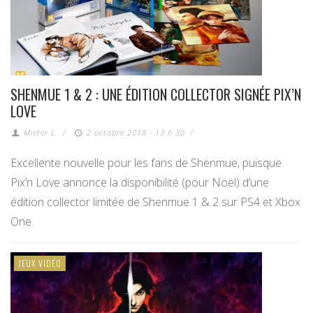
SHENMUE 1 & 2 : UNE ÉDITION COLLECTOR SIGNÉE PIX’N
LOVE
Mister L.
/
2 octobre 2018 - 13 h 30
/
Excellente nouvelle pour les fans de Shenmue, puisque
Pix’n Love annonce la disponibilité (pour Noël) d’une
édition collector limitée de Shenmue 1 & 2 sur PS4 et Xbox
One.
JEUX VIDÉO