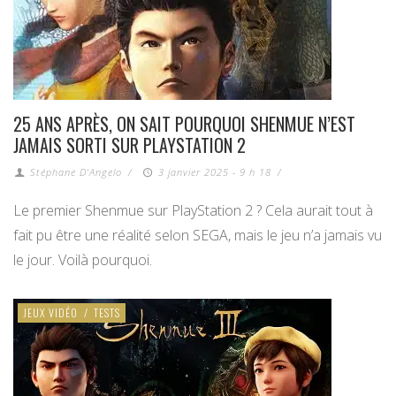
25 ANS APRÈS, ON SAIT POURQUOI SHENMUE N’EST
JAMAIS SORTI SUR PLAYSTATION 2
Stéphane D'Angelo
/
3 janvier 2025 - 9 h 18
/
Le premier Shenmue sur PlayStation 2 ? Cela aurait tout à
fait pu être une réalité selon SEGA, mais le jeu n’a jamais vu
le jour. Voilà pourquoi.
JEUX VIDÉO
/
TESTS