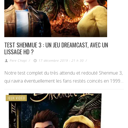
TEST SHENMUE 3 : UN JEU DREAMCAST, AVEC UN
LISSAGE HD ?
Pere Chapi
/
17 décembre 2019 - 21 h 30
/
Notre test complet du très attendu et redouté Shenmue 3,
qui ravira éventuellement les fans restés coincés en 1999…
JEUX VIDÉO