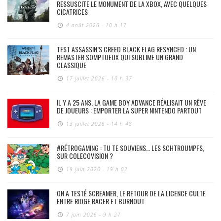
RESSUSCITE LE MONUMENT DE LA XBOX, AVEC QUELQUES
CICATRICES
4 août 2026 - 10 h 17
TEST ASSASSIN’S CREED BLACK FLAG RESYNCED : UN
REMASTER SOMPTUEUX QUI SUBLIME UN GRAND
CLASSIQUE
17 juillet 2026 - 10 h 37
IL Y A 25 ANS, LA GAME BOY ADVANCE RÉALISAIT UN RÊVE
DE JOUEURS : EMPORTER LA SUPER NINTENDO PARTOUT
13 juillet 2026 - 14 h 48
#RÉTROGAMING : TU TE SOUVIENS… LES SCHTROUMPFS,
SUR COLECOVISION ?
19 juin 2026 - 19 h 02
ON A TESTÉ SCREAMER, LE RETOUR DE LA LICENCE CULTE
ENTRE RIDGE RACER ET BURNOUT
7 juin 2026 - 9 h 27