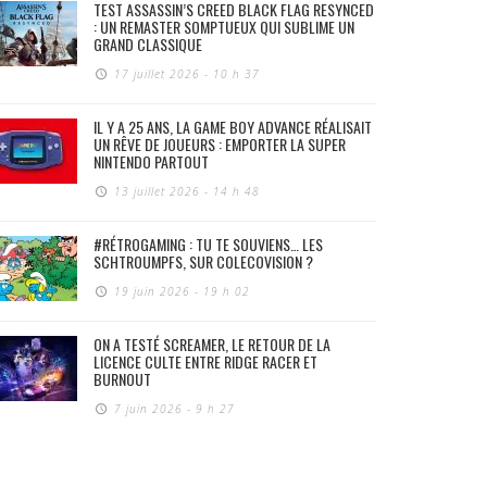
TEST ASSASSIN’S CREED BLACK FLAG RESYNCED
: UN REMASTER SOMPTUEUX QUI SUBLIME UN
GRAND CLASSIQUE
17 juillet 2026 - 10 h 37
IL Y A 25 ANS, LA GAME BOY ADVANCE RÉALISAIT
UN RÊVE DE JOUEURS : EMPORTER LA SUPER
NINTENDO PARTOUT
13 juillet 2026 - 14 h 48
#RÉTROGAMING : TU TE SOUVIENS… LES
SCHTROUMPFS, SUR COLECOVISION ?
19 juin 2026 - 19 h 02
ON A TESTÉ SCREAMER, LE RETOUR DE LA
LICENCE CULTE ENTRE RIDGE RACER ET
BURNOUT
7 juin 2026 - 9 h 27