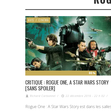
AVIS
/
CINÉMA
80
%
CRITIQUE : ROGUE ONE, A STAR WARS STORY
[SANS SPOILER]
Richard Carbonnel
/
22 décembre 2016 - 22 h 02
/
Rogue One : A Star Wars Story est dans les salles