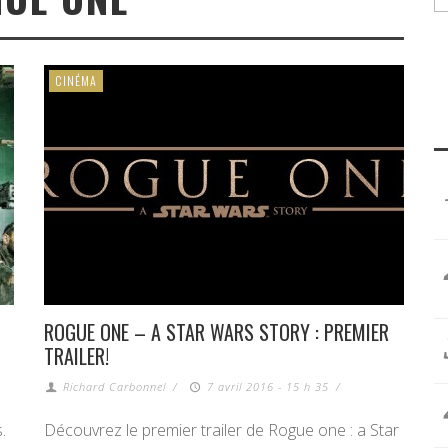
CINÉMA
ROGUE ONE – A STAR WARS STORY : PREMIER
TRAILER!
Richard Carbonnel
/
7 avril 2016 - 15 h 35
/
.
Découvrez le premier trailer de Rogue one : a Star