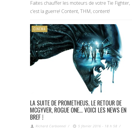
Faites chauffer les moteurs de votre Tie Fighter,
c’est la guerre! Content, THM, content!
CINÉMA
LA SUITE DE PROMETHEUS, LE RETOUR DE
MCGYVER, ROGUE ONE… VOICI LES NEWS EN
BREF !
Richard Carbonnel
/
5 février 2016 - 18 h 58
/