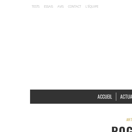
TESTS
ESSAIS
AVIS
CONTACT
L’ÉQUIPE
ACCUEIL
ACTUA
ART
ROG