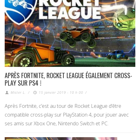
APRÈS FORTNITE, ROCKET LEAGUE ÉGALEMENT CROSS-
PLAY SUR PS4 !
Mister L.
/
15 janvier 2019 - 10 h 00
/
Après Fortnite, c’est au tour de Rocket League d’être
compatible cross-play sur PlayStation 4, pour jouer avec
ses amis sur Xbox One, Nintendo Switch et PC.