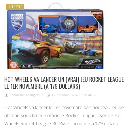
LIFESTYLE
HOT WHEELS VA LANCER UN (VRAI) JEU ROCKET LEAGUE
LE 1ER NOVEMBRE (À 179 DOLLARS)
Stéphane D'Angelo
/
17 octobre 2018 - 9 h 40
/
Hot Wheels va lancer le 1er novembre son nouveau jeu de
plateau sous licence officielle Rocket League, avec ce Hot
Wheels Rocket League RC Rivals, proposé à 179 dollars