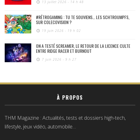
13 juillet 2026 - 14 h 48
#RÉTROGAMING : TU TE SOUVIENS… LES SCHTROUMPFS,
SUR COLECOVISION ?
19 juin 2026 - 19 h 02
ON A TESTÉ SCREAMER, LE RETOUR DE LA LICENCE CULTE
ENTRE RIDGE RACER ET BURNOUT
7 juin 2026 - 9 h 27
À PROPOS
THM Magazine : Actualités, tests et dossiers high-tech,
lifestyle, jeux vidéo, automobile…