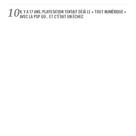
IL Y A 17 ANS, PLAYSTATION TENTAIT DÉJÀ LE « TOUT NUMÉRIQUE »
AVEC LA PSP GO… ET C’ÉTAIT UN ÉCHEC