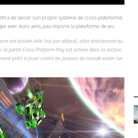
ettra de lancer son propre système de cross-plateforme,
pe avec leurs amis, peu importe la plateforme de jeu.
orm est activée (elle l’est par défaut), allez directement au
i la partie Cross-Platform Play est activée dans la section
enant prêts à jouer contre les joueurs du monde entier sur