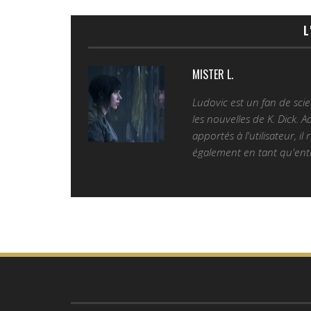
L
MISTER L.
Ludovic est un fan de sc
les nouvelles de K. Dick. 
apportés à l'utilisateur, il
également en tant qu'entr