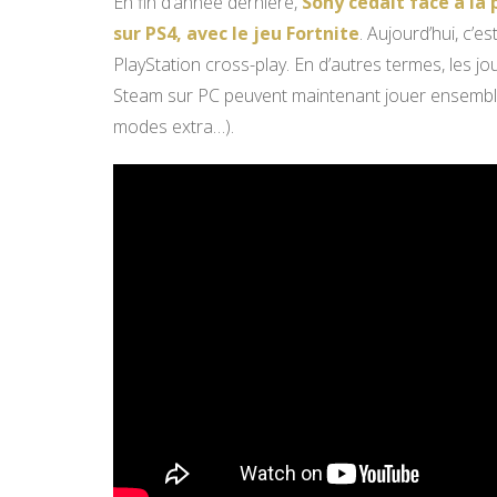
En fin d’année dernière,
Sony cédait face à la 
sur PS4, avec le jeu Fortnite
. Aujourd’hui, c’e
PlayStation cross-play. En d’autres termes, les j
Steam sur PC peuvent maintenant jouer ensemble 
modes extra…).