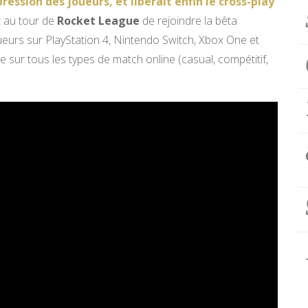
pression des joueurs, et libérait enfin le cross-play
st au tour de
Rocket League
de rejoindre la bêta
oueurs sur PlayStation 4, Nintendo Switch, Xbox One et
sur tous les types de match online (casual, compétitif,