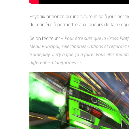
Psyonix annonce qu’une future mise à jour perm
de manière à permettre aux joueurs de faire équi
Selon l’éditeur : «
Pour être sûrs que la Cross-Platf
Menu Principal, sélectionnez Options et regardez s
Gameplay. Il n’y a que ça à faire. Vous êtes maint
différentes plateformes !
»