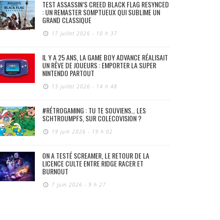
TEST ASSASSIN’S CREED BLACK FLAG RESYNCED
: UN REMASTER SOMPTUEUX QUI SUBLIME UN
GRAND CLASSIQUE
17 juillet 2026 - 10 h 37
IL Y A 25 ANS, LA GAME BOY ADVANCE RÉALISAIT
UN RÊVE DE JOUEURS : EMPORTER LA SUPER
NINTENDO PARTOUT
13 juillet 2026 - 14 h 48
#RÉTROGAMING : TU TE SOUVIENS… LES
SCHTROUMPFS, SUR COLECOVISION ?
19 juin 2026 - 19 h 02
ON A TESTÉ SCREAMER, LE RETOUR DE LA
LICENCE CULTE ENTRE RIDGE RACER ET
BURNOUT
7 juin 2026 - 9 h 27