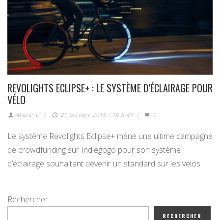
REVOLIGHTS ECLIPSE+ : LE SYSTÈME D’ÉCLAIRAGE POUR
VÉLO
Mister L.
/
21 octobre 2015 - 16 h 47
/
0
Le système Revolights Eclipse+ mène une ultime campagne
de crowdfunding sur Indiegogo pour son système
d’éclairage souhaitant devenir un standard sur les vélos.
Rechercher
RECHERCHER