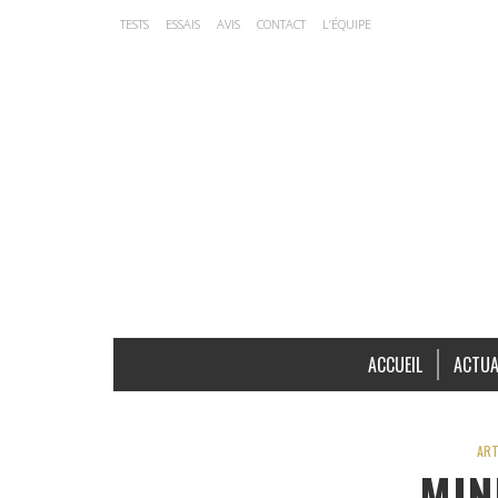
TESTS
ESSAIS
AVIS
CONTACT
L’ÉQUIPE
ACCUEIL
ACTUA
ART
MIN