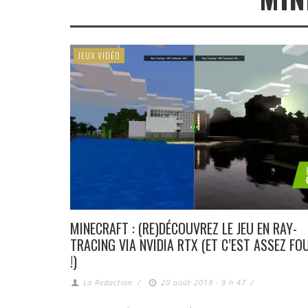
JEUX VIDÉO
MINECRAFT : (RE)DÉCOUVREZ LE JEU EN RAY-
TRACING VIA NVIDIA RTX (ET C’EST ASSEZ FO
!)
La Redaction
/
20 août 2019 - 9 h 47
/