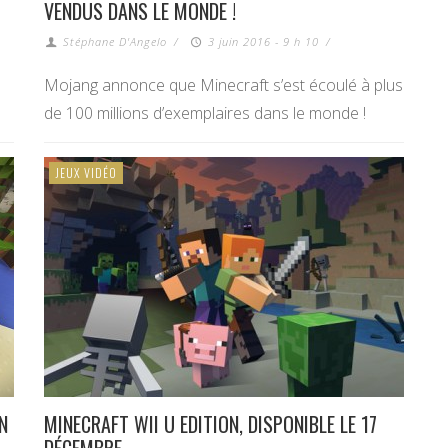
VENDUS DANS LE MONDE !
Stéphane D'Angelo
/
3 juin 2016 - 9 h 10
/
Mojang annonce que Minecraft s’est écoulé à plus
de 100 millions d’exemplaires dans le monde !
JEUX VIDÉO
N
MINECRAFT WII U EDITION, DISPONIBLE LE 17