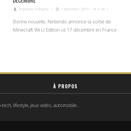
DÉCEMBRE
Stéphane D'Angelo
/
7 décembre 2015 - 16 h 38
/
Bonne nouvelle, Nintendo annonce la sortie de
Minecraft Wii U Edition ce 17 décembre en France.
À PROPOS
tech, lifestyle, jeux vidéo, automobile…