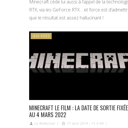
Minecraft cède lui aussi à l’appel de la technolog
RTX, via les GeForce RTX… et force est d’admett
que le résultat est assez hallucinant !
JEUX VIDÉO
MINECRAFT LE FILM : LA DATE DE SORTIE FIXÉE
AU 4 MARS 2022
La Redaction
/
17 avril 2019 - 15 h 04
/