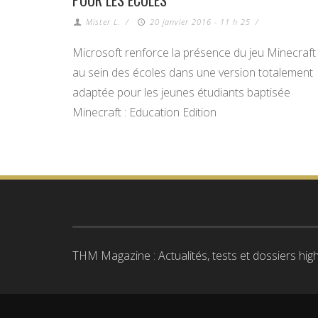
POUR LES ÉCOLES
Mister L.
/
20 janvier 2016 - 11 h 25
/
Microsoft renforce la présence du jeu Minecraft
au sein des écoles dans une version totalement
adaptée pour les jeunes étudiants baptisée
Minecraft : Education Edition
THM Magazine : Actualités, tests et dossiers high-