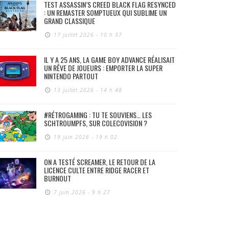
TEST ASSASSIN’S CREED BLACK FLAG RESYNCED
: UN REMASTER SOMPTUEUX QUI SUBLIME UN
GRAND CLASSIQUE
17 juillet 2026 - 10 h 37
IL Y A 25 ANS, LA GAME BOY ADVANCE RÉALISAIT
UN RÊVE DE JOUEURS : EMPORTER LA SUPER
NINTENDO PARTOUT
13 juillet 2026 - 14 h 48
#RÉTROGAMING : TU TE SOUVIENS… LES
SCHTROUMPFS, SUR COLECOVISION ?
19 juin 2026 - 19 h 02
ON A TESTÉ SCREAMER, LE RETOUR DE LA
LICENCE CULTE ENTRE RIDGE RACER ET
BURNOUT
7 juin 2026 - 9 h 27