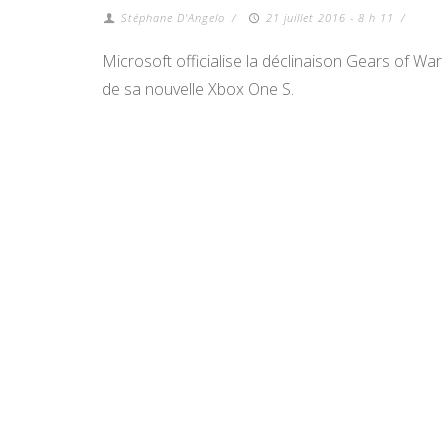
Stéphane D'Angelo
/
21 juillet 2016 - 8 h 11
/
Microsoft officialise la déclinaison Gears of War
de sa nouvelle Xbox One S.