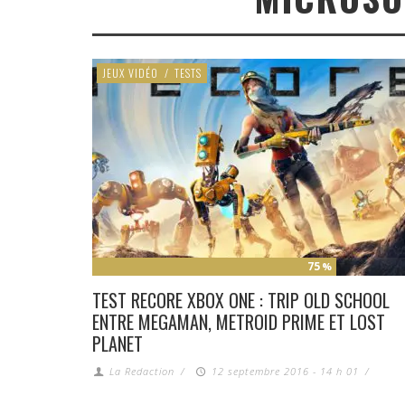
JEUX VIDÉO
/
TESTS
75
%
TEST RECORE XBOX ONE : TRIP OLD SCHOOL
ENTRE MEGAMAN, METROID PRIME ET LOST
PLANET
La Redaction
/
12 septembre 2016 - 14 h 01
/