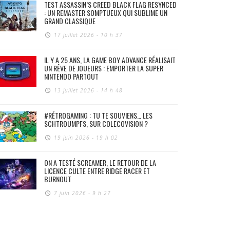
TEST ASSASSIN’S CREED BLACK FLAG RESYNCED
: UN REMASTER SOMPTUEUX QUI SUBLIME UN
GRAND CLASSIQUE
17 juillet 2026 - 10 h 37
IL Y A 25 ANS, LA GAME BOY ADVANCE RÉALISAIT
UN RÊVE DE JOUEURS : EMPORTER LA SUPER
NINTENDO PARTOUT
13 juillet 2026 - 14 h 48
#RÉTROGAMING : TU TE SOUVIENS… LES
SCHTROUMPFS, SUR COLECOVISION ?
19 juin 2026 - 19 h 02
ON A TESTÉ SCREAMER, LE RETOUR DE LA
LICENCE CULTE ENTRE RIDGE RACER ET
BURNOUT
7 juin 2026 - 9 h 27