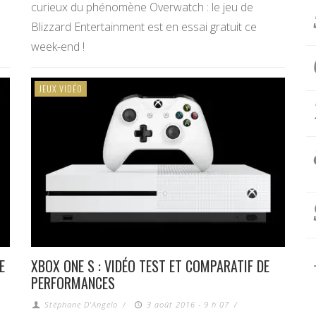
curieux du phénomène Overwatch : le jeu de
Blizzard Entertainment est en essai gratuit ce
week-end !
JEUX VIDÉO
E
XBOX ONE S : VIDÉO TEST ET COMPARATIF DE
PERFORMANCES
Stéphane D'Angelo
/
3 août 2016 - 9 h 07
/