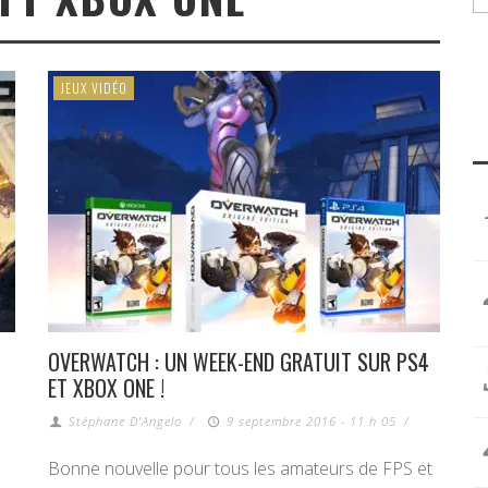
JEUX VIDÉO
OVERWATCH : UN WEEK-END GRATUIT SUR PS4
ET XBOX ONE !
Stéphane D'Angelo
/
9 septembre 2016 - 11 h 05
/
Bonne nouvelle pour tous les amateurs de FPS et