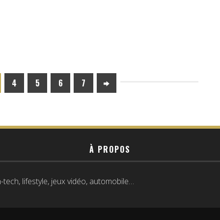
4
5
6
7
À PROPOS
tech, lifestyle, jeux vidéo, automobile…