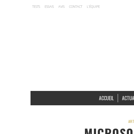
TESTS
ESSAIS
AVIS
CONTACT
L’ÉQUIPE
ACCUEIL
ACTUA
ART
MICROSO