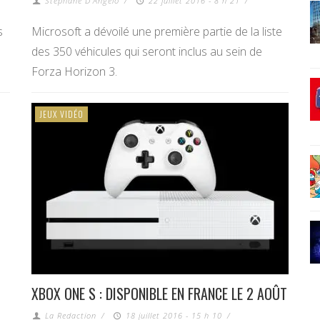
Stéphane D'Angelo
/
22 juillet 2016 - 8 h 21
/
s
Microsoft a dévoilé une première partie de la liste
des 350 véhicules qui seront inclus au sein de
Forza Horizon 3.
JEUX VIDÉO
XBOX ONE S : DISPONIBLE EN FRANCE LE 2 AOÛT
La Redaction
/
18 juillet 2016 - 15 h 10
/