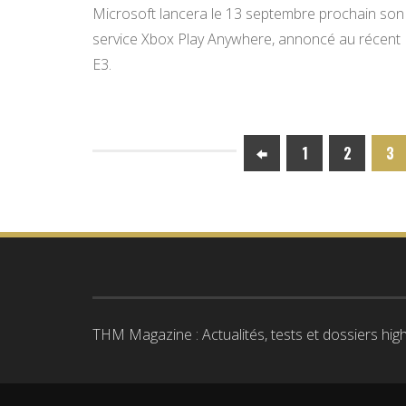
Microsoft lancera le 13 septembre prochain son
service Xbox Play Anywhere, annoncé au récent
E3.
1
2
3
THM Magazine : Actualités, tests et dossiers high-