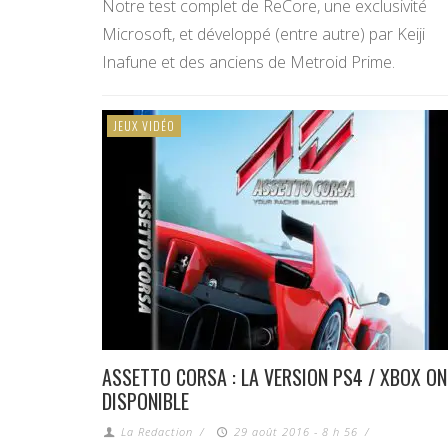
Notre test complet de ReCore, une exclusivité
Microsoft, et développé (entre autre) par Keiji
Inafune et des anciens de Metroid Prime.
JEUX VIDÉO
ASSETTO CORSA : LA VERSION PS4 / XBOX ON
DISPONIBLE
La Redaction
/
29 août 2016 - 8 h 56
/